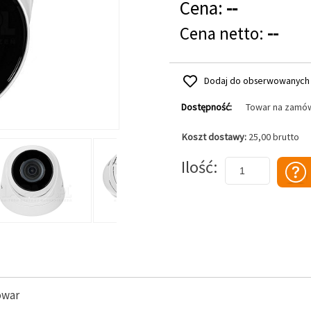
Cena:
--
Cena netto:
--
Dodaj do obserwowanych
Dostępność:
Towar na zamó
Koszt dostawy:
25,00 brutto
Dodaj do koszyka
Ilość
owar