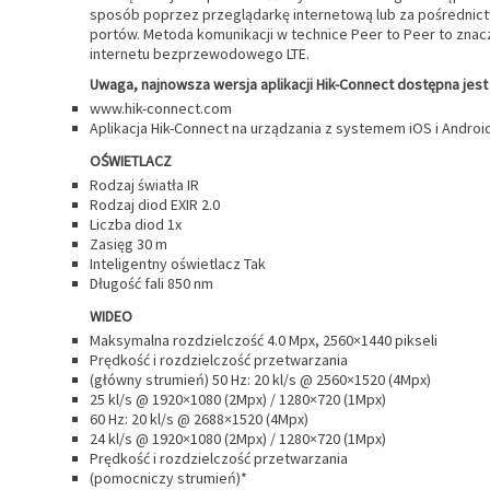
sposób poprzez przeglądarkę internetową lub za pośrednic
portów. Metoda komunikacji w technice Peer to Peer to znac
internetu bezprzewodowego LTE.
Uwaga, najnowsza wersja aplikacji Hik-Connect dostępna jest 
www.hik-connect.com
Aplikacja Hik-Connect na urządzania z systemem iOS i Androi
OŚWIETLACZ
Rodzaj światła IR
Rodzaj diod EXIR 2.0
Liczba diod 1x
Zasięg 30 m
Inteligentny oświetlacz Tak
Długość fali 850 nm
WIDEO
Maksymalna rozdzielczość 4.0 Mpx, 2560×1440 pikseli
Prędkość i rozdzielczość przetwarzania
(główny strumień) 50 Hz: 20 kl/s @ 2560×1520 (4Mpx)
25 kl/s @ 1920×1080 (2Mpx) / 1280×720 (1Mpx)
60 Hz: 20 kl/s @ 2688×1520 (4Mpx)
24 kl/s @ 1920×1080 (2Mpx) / 1280×720 (1Mpx)
Prędkość i rozdzielczość przetwarzania
(pomocniczy strumień)*