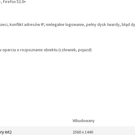
 Firefox 52.0+
ci, konflikt adresów IP, nielegalne logowanie, pełny dysk twardy, błąd d
w oparciu o rozpoznanie obiektu (człowiek, pojazd)
Wbudowany
y int.)
2560 x 1440