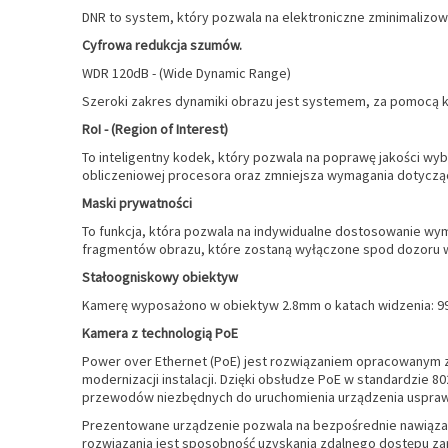
DNR to system, który pozwala na elektroniczne zminimalizowa
Cyfrowa redukcja szumów.
WDR 120dB - (Wide Dynamic Range)
Szeroki zakres dynamiki obrazu jest systemem, za pomocą k
RoI - (Region of Interest)
To inteligentny kodek, który pozwala na poprawę jakości w
obliczeniowej procesora oraz zmniejsza wymagania dotycz
Maski prywatności
To funkcja, która pozwala na indywidualne dostosowanie w
fragmentów obrazu, które zostaną wyłączone spod dozoru 
Stałoogniskowy obiektyw
Kamerę wyposażono w obiektyw 2.8mm o katach widzenia: 99° 
Kamera z technologią PoE
Power over Ethernet (PoE) jest rozwiązaniem opracowanym z
modernizacji instalacji. Dzięki obsłudze PoE w standardzie 8
przewodów niezbędnych do uruchomienia urządzenia usprawnia
Prezentowane urządzenie pozwala na bezpośrednie nawiąza
rozwiązania jest sposobność uzyskania zdalnego dostępu zar