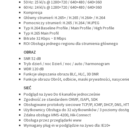
50 Hz: 25 kl/s @ 1280×720 / 640×480 / 640×360
60 Hz: 24 kl/s @ 1280×720 / 640×480 / 640×360
Kompresja
Główny strumień: H.265+ / H.265 / H.264+ / H.264
Pomocniczy strumień: H.265 / H.264 / MJPEG
Typ H.264 Baseline Profile / Main Profile / High Profile
Typ H.265 Main Profil
Bitrate 32 Kbps ~ 8 Mbps
ROI Obsługa jednego regionu dla strumienia głównego
OBRAZ
SNR 52 dB
Tryb dzień / noc Dzień / noc / auto / harmonogram
WDR 120 dB
Funkcje ulepszania obrazu BLC, HLC, 3D DNR
Funkcje obrazu Obrót, odbicie, maski prywatności, nasycenie
SIEĆ
Podgląd na żywo Do 6 kanałów jednocześnie
Zgodność ze standardem ONVIF, ISAPI, SDK
Obsługiwane protokoły sieciowe TCP/IP, ICMP, DHCP, DNS, HTTP
Użytkownicy Obsługa do 32 użytkowników / 3 poziomy dostępu
Zdalna obsługa iVMS-4200, Hik-Connect
Obsługa przez przeglądarki www
Wymagany plug-in w podglądzie na żywo dla: IE10+