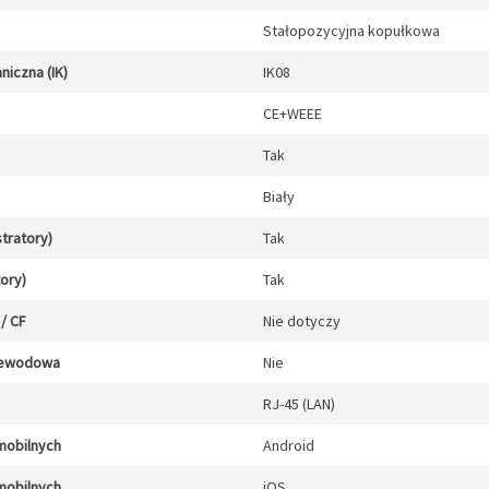
Stałopozycyjna kopułkowa
iczna (IK)
IK08
CE+WEEE
Tak
Biały
stratory)
Tak
tory)
Tak
/ CF
Nie dotyczy
zewodowa
Nie
RJ-45 (LAN)
mobilnych
Android
mobilnych
iOS