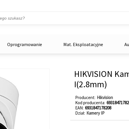
Przejdź do treści
ka
zowe
Oprogramowanie
Mat. Eksploatacyjne
Au
HIKVISION Kam
I(2.8mm)
Producent
Hikvision
Kod producenta
69318471782
EAN
6931847178208
Dział
Kamery IP