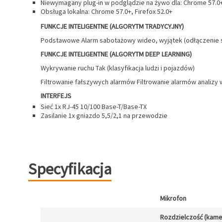
Niewymagany plug-in w podglądzie na żywo dla: Chrome 57.0+,
Obsługa lokalna: Chrome 57.0+, Firefox 52.0+
FUNKCJE INTELIGENTNE (ALGORYTM TRADYCYJNY)
Podstawowe Alarm sabotażowy wideo, wyjątek (odłączenie sie
FUNKCJE INTELIGENTNE (ALGORYTM DEEP LEARNING)
Wykrywanie ruchu Tak (klasyfikacja ludzi i pojazdów)
Filtrowanie fałszywych alarmów Filtrowanie alarmów analizy 
INTERFEJS
Sieć 1x RJ-45 10/100 Base-T/Base-TX
Zasilanie 1x gniazdo 5,5/2,1 na przewodzie
Specyfikacja
Mikrofon
Rozdzielczość (kamer