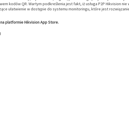
twem kodów QR. Wartym podkreślenia jest fakt, iż usługa P2P Hikvision 
zące ułatwienie w dostępie do systemu monitoringu, które jest rozwiązan
na platformie Hikvision App Store.
d