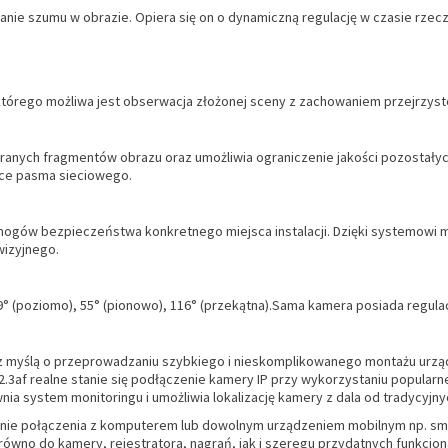
nie szumu w obrazie. Opiera się on o dynamiczną regulację w czasie rzecz
tórego możliwa jest obserwacja złożonej sceny z zachowaniem przejrzyst
ybranych fragmentów obrazu oraz umożliwia ograniczenie jakości pozosta
ące pasma sieciowego.
ymogów bezpieczeństwa konkretnego miejsca instalacji. Dzięki systemowi
wizyjnego.
(poziomo), 55° (pionowo), 116° (przekątna).Sama kamera posiada regulacj
 myślą o przeprowadzaniu szybkiego i nieskomplikowanego montażu urządz
02.3af realne stanie się podłączenie kamery IP przy wykorzystaniu popular
 system monitoringu i umożliwia lokalizację kamery z dala od tradycyjnyc
nie połączenia z komputerem lub dowolnym urządzeniem mobilnym np. sm
ówno do kamery, rejestratora, nagrań, jak i szeregu przydatnych funkcjon