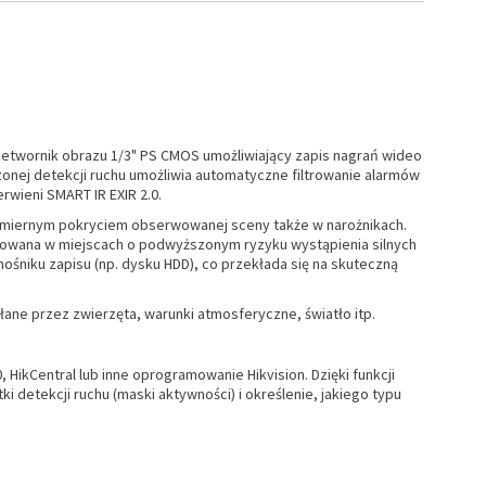
twornik obrazu 1/3" PS CMOS umożliwiający zapis nagrań wideo
onej detekcji ruchu umożliwia automatyczne filtrowanie alarmów
rwieni SMART IR EXIR 2.0.
wnomiernym pokryciem obserwowanej sceny także w narożnikach.
towana w miejscach o podwyższonym ryzyku wystąpienia silnych
ośniku zapisu (np. dysku HDD), co przekłada się na skuteczną
łane przez zwierzęta, warunki atmosferyczne, światło itp.
HikCentral lub inne oprogramowanie Hikvision. Dzięki funkcji
 detekcji ruchu (maski aktywności) i określenie, jakiego typu