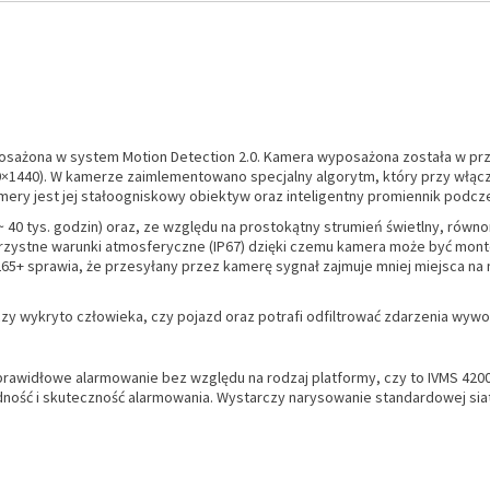
ażona w system Motion Detection 2.0. Kamera wyposażona została w prze
0×1440). W kamerze zaimlementowano specjalny algorytm, który przy włącz
amery jest jej stałoogniskowy obiektyw oraz inteligentny promiennik podcze
~ 40 tys. godzin) oraz, ze względu na prostokątny strumień świetlny, ró
orzystne warunki atmosferyczne (IP67) dzięki czemu kamera może być mon
5+ sprawia, że przesyłany przez kamerę sygnał zajmuje mniej miejsca na n
 czy wykryto człowieka, czy pojazd oraz potrafi odfiltrować zdarzenia wywo
rawidłowe alarmowanie bez względu na rodzaj platformy, czy to IVMS 4200, 
dność i skuteczność alarmowania. Wystarczy narysowanie standardowej siatki