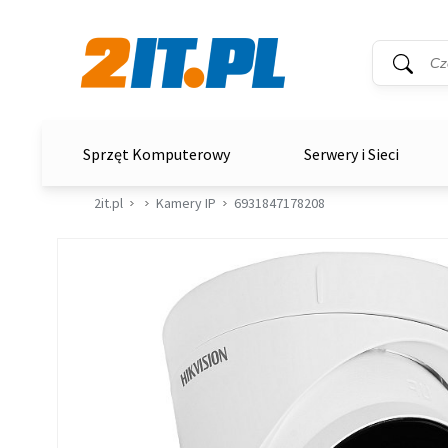
Wyszukiwar
Słowo kluc
2it.pl
Sprzęt Komputerowy
Serwery i Sieci
2it.pl
Kamery IP
6931847178208