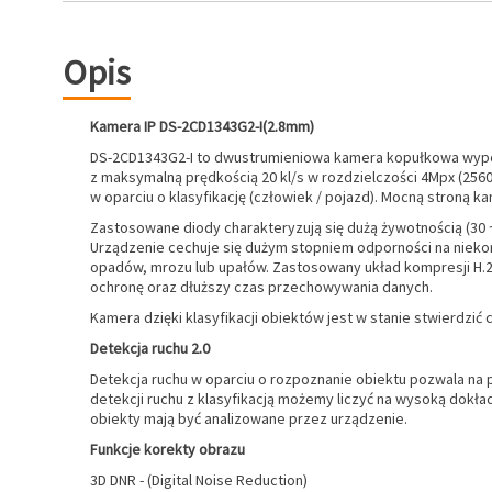
Opis
Kamera IP DS-2CD1343G2-I(2.8mm)
DS-2CD1343G2-I to dwustrumieniowa kamera kopułkowa wypos
z maksymalną prędkością 20 kl/s w rozdzielczości 4Mpx (256
w oparciu o klasyfikację (człowiek / pojazd). Mocną stroną k
Zastosowane diody charakteryzują się dużą żywotnością (30 
Urządzenie cechuje się dużym stopniem odporności na niek
opadów, mrozu lub upałów. Zastosowany układ kompresji H.26
ochronę oraz dłuższy czas przechowywania danych.
Kamera dzięki klasyfikacji obiektów jest w stanie stwierdzić
Detekcja ruchu 2.0
Detekcja ruchu w oparciu o rozpoznanie obiektu pozwala na p
detekcji ruchu z klasyfikacją możemy liczyć na wysoką dokła
obiekty mają być analizowane przez urządzenie.
Funkcje korekty obrazu
3D DNR - (Digital Noise Reduction)