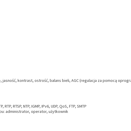
, jasność, kontrast, ostrość, balans bieli, AGC (regulacja za pomocą opro
, RTP, RTSP, NTP, IGMP, IPv6, UDP, QoS, FTP, SMTP
: administrator, operator, użytkownik