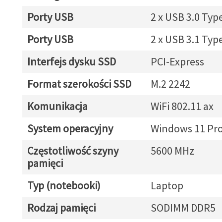
Porty USB
2 x USB 3.0 Typ
Porty USB
2 x USB 3.1 Typ
Interfejs dysku SSD
PCI-Express
Format szerokości SSD
M.2 2242
Komunikacja
WiFi 802.11 ax
System operacyjny
Windows 11 Pr
Częstotliwość szyny
5600 MHz
pamięci
Typ (notebooki)
Laptop
Rodzaj pamięci
SODIMM DDR5