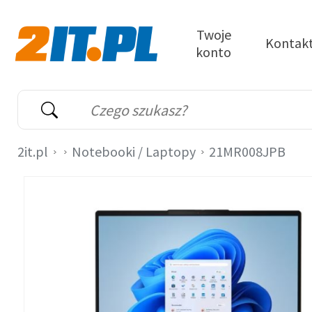
Przejdź do treści
Twoje
Kontak
konto
2it.pl
Wyszukiwarka
Słowo kluczowe
2it.pl
Notebooki / Laptopy
21MR008JPB