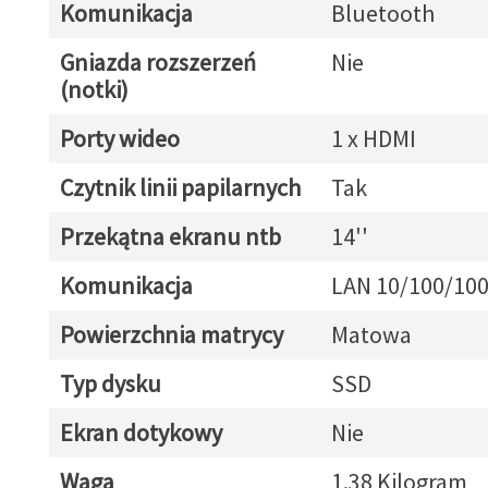
Komunikacja
Bluetooth
Gniazda rozszerzeń
Nie
(notki)
Porty wideo
1 x HDMI
Czytnik linii papilarnych
Tak
Przekątna ekranu ntb
14''
Komunikacja
LAN 10/100/10
Powierzchnia matrycy
Matowa
Typ dysku
SSD
Ekran dotykowy
Nie
Waga
1.38 Kilogram