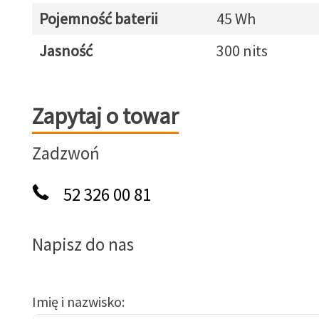
Pojemność baterii
45 Wh
Jasność
300 nits
Zapytaj o towar
Zapytaj o towar
Zadzwoń
52 326 00 81
Napisz do nas
Imię i nazwisko