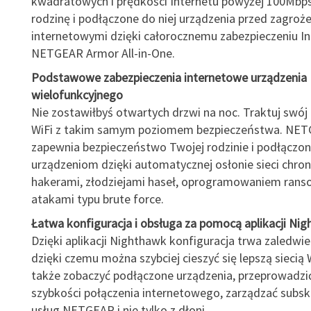
kwadratowych i prędkości Internetu powyżej 100Mbps
rodzinę i podłączone do niej urządzenia przed zagroż
internetowymi dzięki całorocznemu zabezpieczeniu In
NETGEAR Armor All-in-One.
Podstawowe zabezpieczenia internetowe urządzenia
wielofunkcyjnego
Nie zostawiłbyś otwartych drzwi na noc. Traktuj swó
WiFi z takim samym poziomem bezpieczeństwa. NE
zapewnia bezpieczeństwo Twojej rodzinie i podłączo
urządzeniom dzięki automatycznej osłonie sieci chron
hakerami, złodziejami haseł, oprogramowaniem rans
atakami typu brute force.
Łatwa konfiguracja i obsługa za pomocą aplikacji Ni
Dzięki aplikacji Nighthawk konfiguracja trwa zaledwie 
dzięki czemu można szybciej cieszyć się lepszą siecią 
także zobaczyć podłączone urządzenia, przeprowadzić
szybkości połączenia internetowego, zarządzać subsk
usług NETGEAR i nie tylko z dłoni.