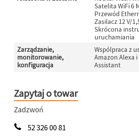
Satelita WiFi 6
Przewód Ethern
Zasilacz 12 V/1,
Skrócona instr
uruchamiania
Zarządzanie,
Wspólpraca z u
monitorowanie,
Amazon Alexa i
konfiguracja
Assistant
Zapytaj o towar
Zapytaj o towar
Zadzwoń
52 326 00 81