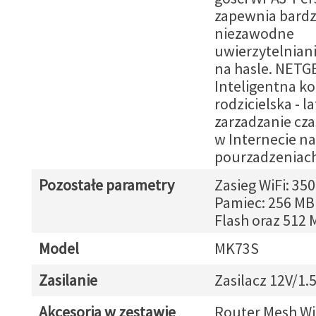
zapewnia bardz
niezawodne
uwierzytelnian
na hasle. NETG
Inteligentna ko
rodzicielska - l
zarzadzanie cza
w Internecie na
pourzadzeniac
Pozostałe parametry
Zasieg WiFi: 35
Pamiec: 256 MB
Flash oraz 512
Model
MK73S
Zasilanie
Zasilacz 12V/1.
Akcesoria w zestawie
Router Mesh WiF