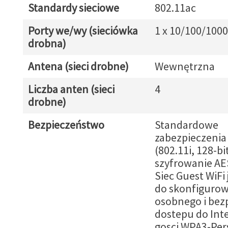
Standardy sieciowe
802.11ac
Porty we/wy (sieciówka
1 x 10/100/1000
drobna)
Antena (sieci drobne)
Wewnętrzna
Liczba anten (sieci
4
drobne)
Bezpieczeństwo
Standardowe
zabezpieczenia
(802.11i, 128-b
szyfrowanie AE
Siec Guest WiFi 
do skonfiguro
osobnego i bez
dostepu do Int
gosci WPA3-Per