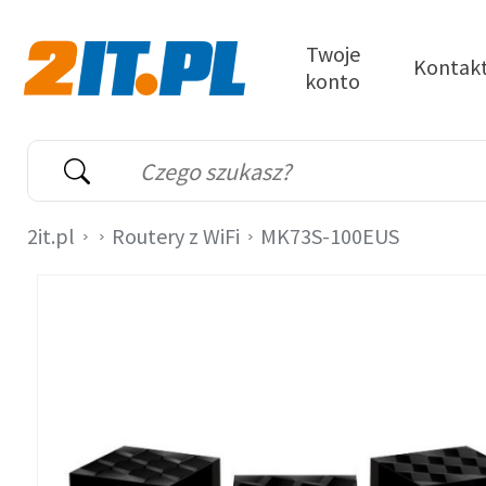
Przejdź do treści
Twoje
Kontak
konto
2it.pl
Wyszukiwarka
Słowo kluczowe
2it.pl
Routery z WiFi
MK73S-100EUS