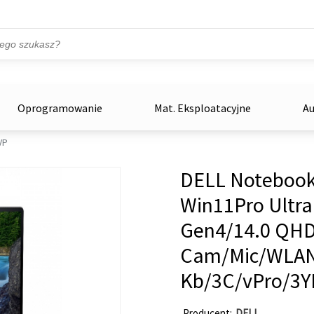
Przejdź do treści
ka
zowe
Oprogramowanie
Mat. Eksploatacyjne
Au
VP
DELL Notebook 
Win11Pro Ultr
Gen4/14.0 QHD
Cam/Mic/WLAN
Kb/3C/vPro/3Y
Producent
DELL