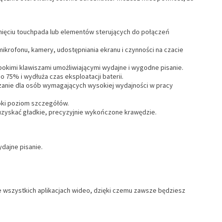
ięciu touchpada lub elementów sterujących do połączeń
mikrofonu, kamery, udostępniania ekranu i czynności na czacie
łębokimi klawiszami umożliwiającymi wydajne i wygodne pisanie.
 75% i wydłuża czas eksploatacji baterii.
ązanie dla osób wymagających wysokiej wydajności w pracy
oki poziom szczegółów.
uzyskać gładkie, precyzyjnie wykończone krawędzie.
ydajne pisanie.
 wszystkich aplikacjach wideo, dzięki czemu zawsze będziesz