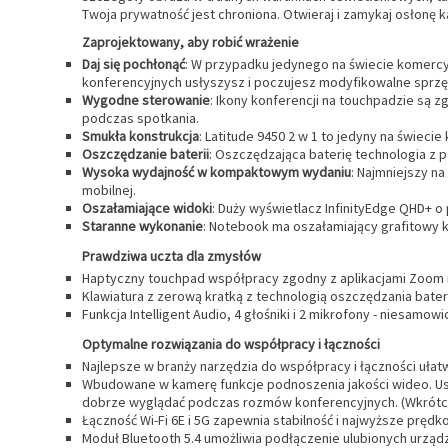
Twoja prywatność jest chroniona. Otwieraj i zamykaj osłonę 
Zaprojektowany, aby robić wrażenie
Daj się pochłonąć
: W przypadku jedynego na świecie komerc
konferencyjnych usłyszysz i poczujesz modyfikowalne sprzę
Wygodne sterowanie
: Ikony konferencji na touchpadzie są z
podczas spotkania.
Smukła konstrukcja
: Latitude 9450 2 w 1 to jedyny na świeci
Oszczędzanie baterii
: Oszczędzająca baterię technologia z p
Wysoka wydajność w kompaktowym wydaniu
: Najmniejszy n
mobilnej.
Oszałamiające widoki
: Duży wyświetlacz InfinityEdge QHD+ 
Staranne wykonanie
: Notebook ma oszałamiający grafitowy 
Prawdziwa uczta dla zmysłów
Haptyczny touchpad współpracy zgodny z aplikacjami Zoom i
Klawiatura z zerową kratką z technologią oszczędzania bateri
Funkcja Intelligent Audio, 4 głośniki i 2 mikrofony - niesamo
Optymalne rozwiązania do współpracy i łączności
Najlepsze w branży narzędzia do współpracy i łączności ułat
Wbudowane w kamerę funkcje podnoszenia jakości wideo. Ust
dobrze wyglądać podczas rozmów konferencyjnych. (Wkrótc
Łączność Wi-Fi 6E i 5G zapewnia stabilność i najwyższe prędko
Moduł Bluetooth 5.4 umożliwia podłączenie ulubionych urząd