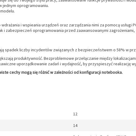
je się do Twojego stylu pracy, zaawansowane funkcje prywatności i wbudo
o w jednym oprogramowaniu.
 modelu.
wdrażania i wspieania urządzeń oraz zarządzania nimi za pomocą usługi 
jak i zabezpieczeń oprogramowania przed zaawansowanymi zagrożeniami, 
szają spadek liczby incydentów związanych z bezpieczeństwem o 58% w p
ększają produktywność. Bezproblemowe przełączanie między lokalizacjami.
łyskawiczne uporządkowanie zadań i wydajność, by przyspieszyć realizację
iste cechy mogą się różnić w zależności od konfiguracji notebooka.
12
14