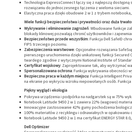
Technologia ExpressConnect łączy się z najlepszą dostępną s
rozwiązaniu do jednoczesnego łączenia z wieloma sieciami.
Elastyczna praca dzięki obudowie 2 w 1 z trybem notebooka, 
Wiele funkcji bezpieczeństwa i prywatności oraz duża trwało
Wykrywanie i eliminowanie zagrożeń
: Wbudowane funkcje zabe
blokady klinowej pozwalają chronić użytkowników i zapewni
Bezpieczeństwo przede wszystkim
: Funkcja Dell SafeID c
FIPS trzeciego poziomu.
Zabezpieczenia warstwowe
: Opcjonalne rozwiązania SafeSu
pierwszego uruchomienia dzięki unikatowej funkcji Secured 
twardego zgodnie z wytycznymi National Institute of Standar
Certyfikat wojskowy
: Zaprojektowane tak, aby wytrzymać war
Spersonalizowana ochrona
: Funkcja wykrywania obecności w
Bezpieczna praca w każdym miejscu
: Funkcja Intelligent Pr
na ekranie po wykryciu wzroku niepowołanych osób. Funkcja L
Piękny wygląd i ekologia
Pokrywa urządzenia i podpórka na nadgarstek są w 75% wyk
Notebook Latitude 9450 2 w 1 zawiera 22% (wagowo) materia
Innowacyjne zastosowanie 42% gumy pochodzenia biologicz
100% materiałów z recyklingu i odnawialnych w opakowaniu o
Notebook Latitude 9450 2 w 1 ma certyfikat ENERGY STAR 8.0, 
Dell Optimizer