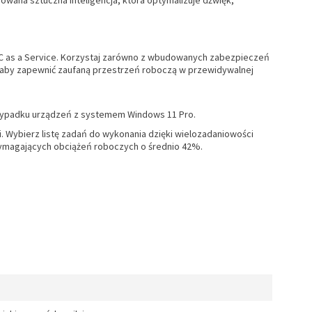
wana sztuczna inteligencja, która optymalizuje dźwięk,
PC as a Service. Korzystaj zarówno z wbudowanych zabezpieczeń
aby zapewnić zaufaną przestrzeń roboczą w przewidywalnej
rzypadku urządzeń z systemem Windows 11 Pro.
 Wybierz listę zadań do wykonania dzięki wielozadaniowości
 wymagających obciążeń roboczych o średnio 42%.