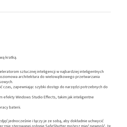
wą kratką.
celeratorom sztucznej inteligencji w najbardziej inteligentnych
zypoziomowa architektura do wielowątkowego przetwarzania
esowych.
ć czas, zapewniając szybki dostęp do narzędzi potrzebnych do
m efekty Windows Studio Effects, takim jak inteligentne
racy baterii.
jęć jednocześnie i łączy je ze sobą, aby dokładnie uchwycić
 ręcznie sterowanej osłonie SafeShutter możesz mieć pewność, że