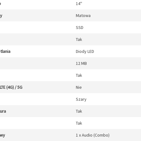
b
14''
cy
Matowa
SSD
Tak
tlania
Diody LED
12 MB
Tak
TE (4G) / 5G
Nie
Szary
tura
Tak
Tak
/wy
1 x Audio (Combo)