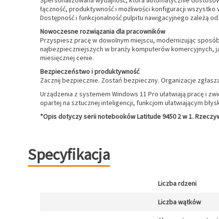
Spersonalizowana wydajność, która automatycznie dostosowu
łączność, produktywność i możliwości konfiguracji wszystk
Dostępność i funkcjonalność pulpitu nawigacyjnego zależą od
Nowoczesne rozwiązania dla pracowników
Przyspiesz pracę w dowolnym miejscu, modernizując sposób 
najbezpieczniejszych w branży komputerów komercyjnych, 
miesięcznej cenie.
Bezpieczeństwo i produktywność
Zacznij bezpiecznie. Zostań bezpieczny. Organizacje zgła
Urządzenia z systemem Windows 11 Pro ułatwiają pracę i zwi
opartej na sztucznej inteligencji, funkcjom ułatwiającym b
*Opis dotyczy serii notebooków Latitude 9450 2 w 1. Rzeczyw
Specyfikacja
Liczba rdzeni
Liczba wątków