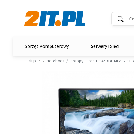
Wyszukiwar
Słowo kluc
2it.pl
Sprzęt Komputerowy
Serwery i Sieci
2it.pl
Notebooki / Laptopy
N001L945014EMEA_2in1_