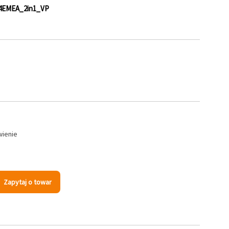
4EMEA_2in1_VP
wienie
Zapytaj o towar