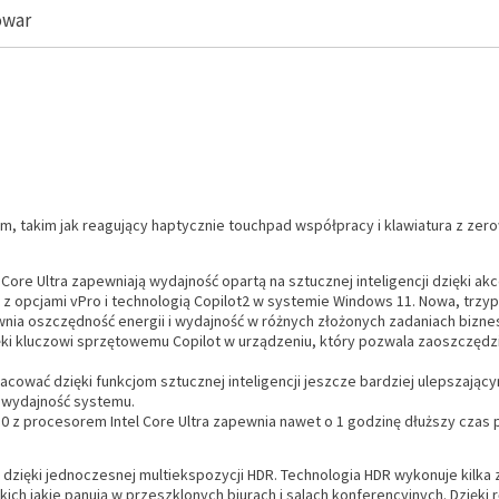
owar
m, takim jak reagujący haptycznie touchpad współpracy i klawiatura z zero
l Core Ultra zapewniają wydajność opartą na sztucznej inteligencji dzięki ak
t z opcjami vPro i technologią Copilot2 w systemie Windows 11. Nowa, tr
wnia oszczędność energii i wydajność w różnych złożonych zadaniach bizn
ki kluczowi sprzętowemu Copilot w urządzeniu, który pozwala zaoszczędzi
cować dzięki funkcjom sztucznej inteligencji jeszcze bardziej ulepszający
ą wydajność systemu.
0 z procesorem Intel Core Ultra zapewnia nawet o 1 godzinę dłuższy czas p
zięki jednoczesnej multiekspozycji HDR. Technologia HDR wykonuje kilka zd
ich jakie panują w przeszklonych biurach i salach konferencyjnych. Dzięki