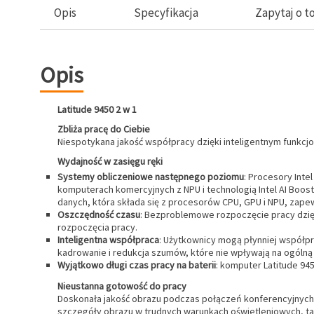
Opis
Specyfikacja
Zapytaj o t
Opis
Latitude 9450 2 w 1
Zbliża pracę do Ciebie
Niespotykana jakość współpracy dzięki inteligentnym funkcjo
Wydajność w zasięgu ręki
Systemy obliczeniowe następnego poziomu
: Procesory Inte
komputerach komercyjnych z NPU i technologią Intel AI Boos
danych, która składa się z procesorów CPU, GPU i NPU, zape
Oszczędność czasu
: Bezproblemowe rozpoczęcie pracy dzię
rozpoczęcia pracy.
Inteligentna współpraca
: Użytkownicy mogą płynniej współpra
kadrowanie i redukcja szumów, które nie wpływają na ogóln
Wyjątkowo długi czas pracy na baterii
: komputer Latitude 945
Nieustanna gotowość do pracy
Doskonała jakość obrazu podczas połączeń konferencyjnych d
szczegóły obrazu w trudnych warunkach oświetleniowych, tak