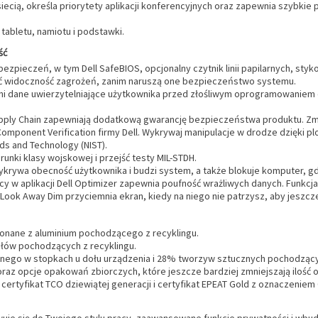
iecią, określa priorytety aplikacji konferencyjnych oraz zapewnia szybkie 
tabletu, namiotu i podstawki.
ść
zpieczeń, w tym Dell SafeBIOS, opcjonalny czytnik linii papilarnych, styk
ać widoczność zagrożeń, zanim naruszą one bezpieczeństwo systemu.
hroni dane uwierzytelniające użytkownika przed złośliwym oprogramowaniem
pply Chain zapewniają dodatkową gwarancję bezpieczeństwa produktu. Zmn
Component Verification firmy Dell. Wykrywaj manipulacje w drodze dzięki 
ds and Technology (NIST).
unki klasy wojskowej i przejść testy MIL-STDH.
ykrywa obecność użytkownika i budzi system, a także blokuje komputer, gd
ivacy w aplikacji Dell Optimizer zapewnia poufność wrażliwych danych. Fun
ook Away Dim przyciemnia ekran, kiedy na niego nie patrzysz, aby jeszcze b
onane z aluminium pochodzącego z recyklingu.
łów pochodzących z recyklingu.
nego w stopkach u dołu urządzenia i 28% tworzyw sztucznych pochodząc
raz opcje opakowań zbiorczych, które jeszcze bardziej zmniejszają ilość
certyfikat TCO dziewiątej generacji i certyfikat EPEAT Gold z oznaczeniem 