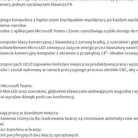
kamery jednym naciśnięciem klawisza F9.
yjnego komputera z haptycznym touchpadem współpracy po każdym naciśn
żenie zwrotne.
godne z aplikacjami Microsoft Teams i Zoom i umożliwiają szybki dostęp do 
e komputer klasy komercyjnej z klawiaturą z zerową kratką, z szerokimi i g
odświetleniem Micro-LED zmniejsza zużycie energii przez klawiaturę nawet o
a świecie komercyjny komputer z ekranem o przekątnej 14" - idealne rozwi
o proporcjach 16:10 zapewnia mnóstwo miejsca na produktywną pracę i wys
kolor i został wykonany w ramach precyzyjnego procesu obróbki CNC, aby 
 Microsoft Teams.
i Mini-LED oraz szerokimi, głębokimi klawiszami ułatwiającymi wygodne i w
wicie wyraźne dźwięki podczas konferencji.
wiają pracę w dowolnym miejscu.
awienia rozmycia tła i kadrowania twarzy są stosowane automatycznie we
e).
ści transferu w branży.
zeń peryferyjnych bez kluczy sprzętowych.