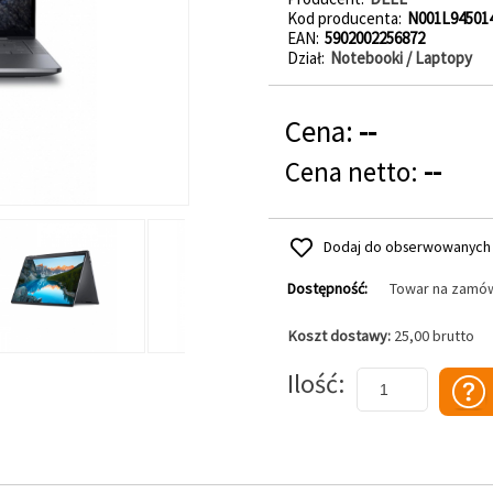
Kod producenta
N001L94501
EAN
5902002256872
Dział
Notebooki / Laptopy
Cena:
--
Cena netto:
--
Dodaj do obserwowanych
Dostępność:
Towar na zamó
Koszt dostawy:
25,00 brutto
Dodaj do koszyka
Ilość