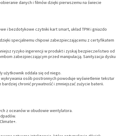
pobieranie danych i filmów dzięki pierwszemu na świecie
owe i bezdotykowe czytniki kart smart, układ TPM i gniazdo
 dzięki specjalnemu chipowi zabezpieczającemu z certyfikatem
iejsz ryzyko ingerencji w produkt i zyskaj bezpieczeństwo od
plombom zabezpieczającym przed manipulacją. Sanityzacja dysku
y użytkownik oddala się od niego.
kcja wykrywania osób postronnych powoduje wyświetlenie tekstur
ardziej chronić prywatność i zmniejszać zużycie baterii.
ych z oceanów w obudowie wentylatora.
 odpadów.
Climate+.