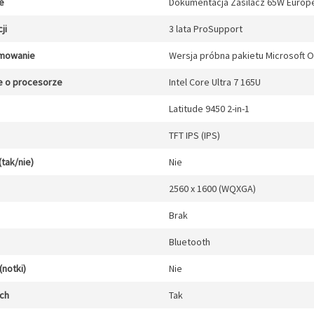
e
Dokumentacja Zasilacz 65W Europe
ji
3 lata ProSupport
mowanie
Wersja próbna pakietu Microsoft O
e o procesorze
Intel Core Ultra 7 165U
Latitude 9450 2-in-1
TFT IPS (IPS)
(tak/nie)
Nie
2560 x 1600 (WQXGA)
Brak
Bluetooth
notki)
Nie
ych
Tak