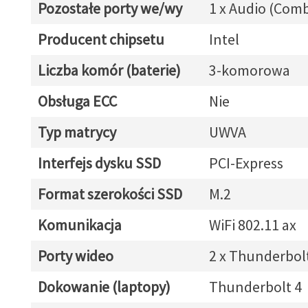
Pozostałe porty we/wy
1 x Audio (Com
Producent chipsetu
Intel
Liczba komór (baterie)
3-komorowa
Obsługa ECC
Nie
Typ matrycy
UWVA
Interfejs dysku SSD
PCI-Express
Format szerokości SSD
M.2
Komunikacja
WiFi 802.11 ax
Porty wideo
2 x Thunderbol
Dokowanie (laptopy)
Thunderbolt 4