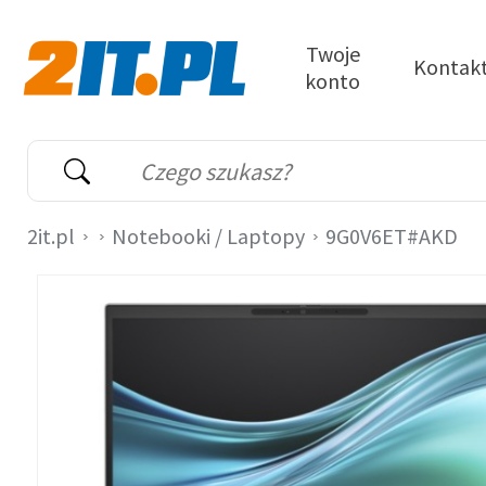
Przejdź do treści
Twoje
Kontak
konto
2it.pl
Wyszukiwarka
Słowo kluczowe
2it.pl
Notebooki / Laptopy
9G0V6ET#AKD