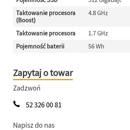
Taktowanie procesora
4.8 GHz
(Boost)
Taktowanie procesora
1.7 GHz
Pojemność baterii
56 Wh
Zapytaj o towar
Zapytaj o towar
Zadzwoń
52 326 00 81
Napisz do nas