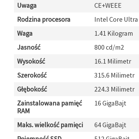
Uwaga
CE+WEEE
Rodzina procesora
Intel Core Ultra
Waga
1.41 Kilogram
Jasność
800 cd/m2
Wysokość
16.1 Milimetr
Szerokość
315.6 Milimetr
Głębokość
224.3 Milimetr
Zainstalowana pamięć
16 GigaBajt
RAM
Maks. wielkość pamięci
64 GigaBajt
Pojemność SSD
512 GigaBajt