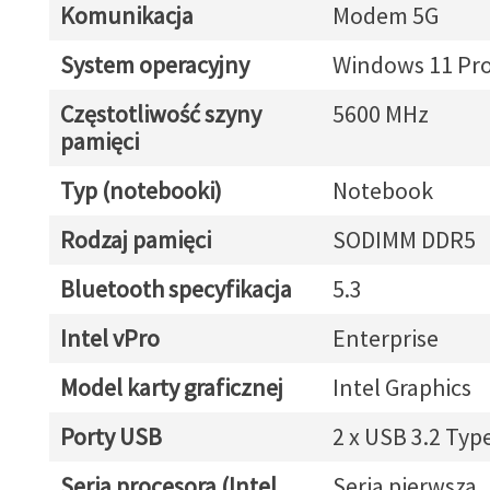
Komunikacja
Modem 5G
System operacyjny
Windows 11 Pr
Częstotliwość szyny
5600 MHz
pamięci
Typ (notebooki)
Notebook
Rodzaj pamięci
SODIMM DDR5
Bluetooth specyfikacja
5.3
Intel vPro
Enterprise
Model karty graficznej
Intel Graphics
Porty USB
2 x USB 3.2 Typ
Seria procesora (Intel
Seria pierwsza