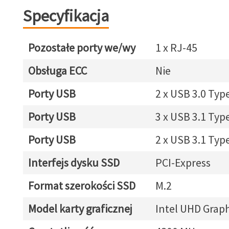
Specyfikacja
Pozostałe porty we/wy
1 x RJ-45
Obsługa ECC
Nie
Porty USB
2 x USB 3.0 Typ
Porty USB
3 x USB 3.1 Typ
Porty USB
2 x USB 3.1 Typ
Interfejs dysku SSD
PCI-Express
Format szerokości SSD
M.2
Model karty graficznej
Intel UHD Graph