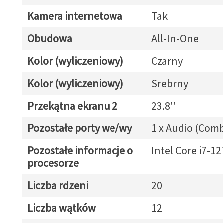
Kamera internetowa
Tak
Obudowa
All-In-One
Kolor (wyliczeniowy)
Czarny
Kolor (wyliczeniowy)
Srebrny
Przekątna ekranu 2
23.8''
Pozostałe porty we/wy
1 x Audio (Com
Pozostałe informacje o
Intel Core i7-1
procesorze
Liczba rdzeni
20
Liczba wątków
12