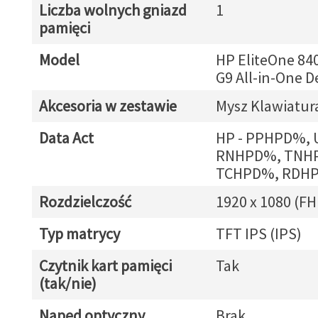
Liczba wolnych gniazd
1
pamięci
Model
HP EliteOne 840
G9 All-in-One D
Akcesoria w zestawie
Mysz Klawiatur
Data Act
HP - PPHPD%,
RNHPD%, TNH
TCHPD%, RDH
Rozdzielczość
1920 x 1080 (FH
Typ matrycy
TFT IPS (IPS)
Czytnik kart pamięci
Tak
(tak/nie)
Napęd optyczny
Brak