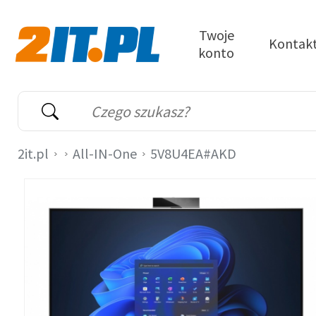
Przejdź do treści
Twoje
Kontak
konto
2it.pl
Wyszukiwarka
Słowo kluczowe
2it.pl
All-IN-One
5V8U4EA#AKD