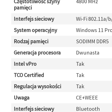
Częstotliwość szyny
4800 MHz
pamięci
Interfejs sieciowy
Wi-Fi 802.11a/b
System operacyjny
Windows 11 Pr
Rodzaj pamięci
SODIMM DDR5
Generacja procesora
Dwunasta
Intel vPro
Tak
TCO Certified
Tak
Regulacja wysokości
Tak
Uwaga
CE+WEEE
Interfejs sieciowy
Bluetooth