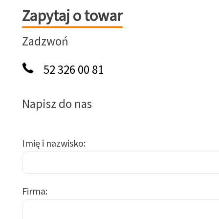
Zapytaj o towar
Zapytaj o towar
Zadzwoń
52 326 00 81
Napisz do nas
Imię i nazwisko
Firma