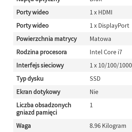
Porty wideo
1 x HDMI
Porty wideo
1 x DisplayPort
Powierzchnia matrycy
Matowa
Rodzina procesora
Intel Core i7
Interfejs sieciowy
1 x 10/100/1000
Typ dysku
SSD
Ekran dotykowy
Nie
Liczba obsadzonych
1
gniazd pamięci
Waga
8.96 Kilogram