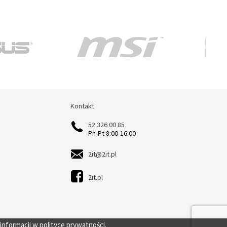
Kontakt
Kontakt
52 326 00 85
Pn-Pt 8:00-16:00
2it@2it.pl
2it.pl
 informacji w
polityce prywatności.