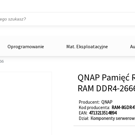
Przejdź do treści
ka
zowe
Oprogramowanie
Mat. Eksploatacyjne
Au
66
QNAP Pamięć 
RAM DDR4-266
Producent
QNAP
Kod producenta
RAM-8GDR4T
EAN
4713213514894
Dział
Komponenty serwerow