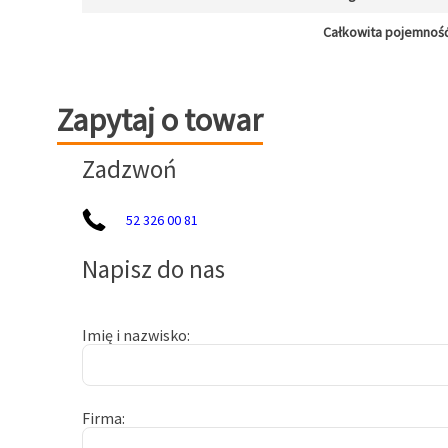
Całkowita pojemność
Zapytaj o towar
Zapytaj o towar
Zadzwoń
52 326 00 81
Napisz do nas
Imię i nazwisko
Firma