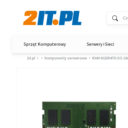
Wyszukiwar
Słowo kluc
2it.pl
Sprzęt Komputerowy
Serwery i Sieci
2it.pl
Komponenty serwerowe
RAM-8GDR4T0-SO-26