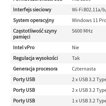
Interfejs sieciowy
Wi-Fi 802.11a/b
System operacyjny
Windows 11 Pr
Częstotliwość szyny
5600 MHz
pamięci
Intel vPro
Nie
Regulacja wysokości
Tak
Generacja procesora
Czternasta
Porty USB
2 x USB 3.2 Typ
Porty USB
2 x USB 3.2 Typ
Porty USB
1 x USB 3.2 Typ