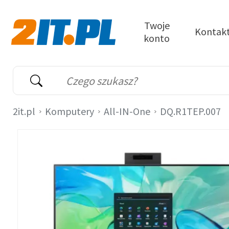
Przejdź do treści
Twoje
Kontak
konto
2it.pl
Wyszukiwarka
Słowo kluczowe
2it.pl
Komputery
All-IN-One
DQ.R1TEP.007