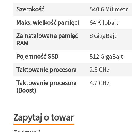
Szerokość
540.6 Milimetr
Maks. wielkość pamięci
64 Kilobajt
Zainstalowana pamięć
8 GigaBajt
RAM
Pojemność SSD
512 GigaBajt
Taktowanie procesora
2.5 GHz
Taktowanie procesora
4.7 GHz
(Boost)
Zapytaj o towar
Zapytaj o towar