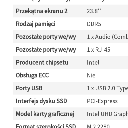
Przekątna ekranu 2
23.8''
Rodzaj pamięci
DDR5
Pozostałe porty we/wy
1 x Audio (Com
Pozostałe porty we/wy
1 x RJ-45
Producent chipsetu
Intel
Obsługa ECC
Nie
Porty USB
1 x USB 2.0 Typ
Interfejs dysku SSD
PCI-Express
Model karty graficznej
Intel UHD Graph
Format szerokości SSD
M.2 2280