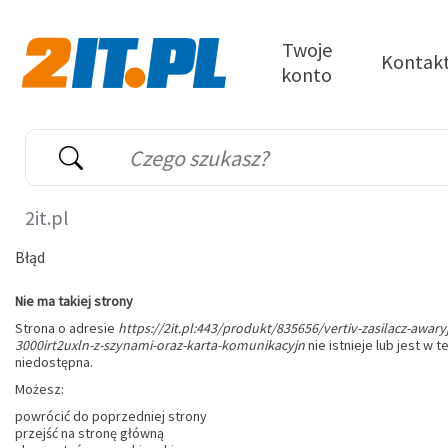
Przejdź do treści
Twoje
Kontak
konto
2it.pl
Wyszukiwarka
Słowo kluczowe
2it.pl
Błąd
Nie ma takiej strony
Strona o adresie
https://2it.pl:443/produkt/835656/vertiv-zasilacz-awary
3000irt2uxln-z-szynami-oraz-karta-komunikacyjn
nie istnieje lub jest w te
niedostępna.
Możesz:
powrócić do poprzedniej strony
przejść na stronę główną