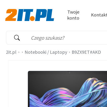
Przejdź do treści
Twoje
Kontak
konto
2it.pl
Wyszukiwarka
Słowo kluczowe
2it.pl
Notebooki / Laptopy
B9ZX9ET#AKD