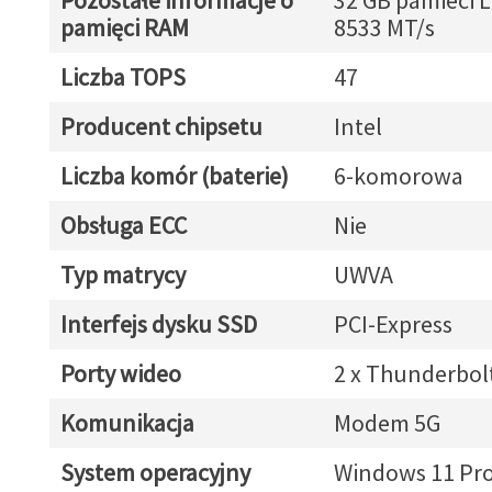
Pozostałe informacje o
32 GB pamieci 
pamięci RAM
8533 MT/s
Liczba TOPS
47
Producent chipsetu
Intel
Liczba komór (baterie)
6-komorowa
Obsługa ECC
Nie
Typ matrycy
UWVA
Interfejs dysku SSD
PCI-Express
Porty wideo
2 x Thunderbol
Komunikacja
Modem 5G
System operacyjny
Windows 11 Pr