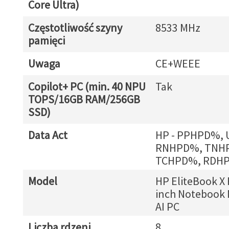
Core Ultra)
Częstotliwość szyny
8533 MHz
pamięci
Uwaga
CE+WEEE
Copilot+ PC (min. 40 NPU
Tak
TOPS/16GB RAM/256GB
SSD)
Data Act
HP - PPHPD%,
RNHPD%, TNH
TCHPD%, RDH
Model
HP EliteBook X F
inch Notebook 
AI PC
Liczba rdzeni
8