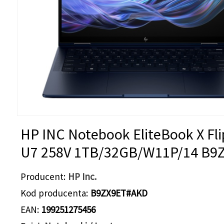
HP INC Notebook EliteBook X Fli
U7 258V 1TB/32GB/W11P/14 B9
Producent
HP Inc.
Kod producenta
B9ZX9ET#AKD
EAN
199251275456