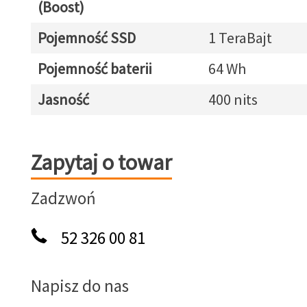
(Boost)
Pojemność SSD
1 TeraBajt
Pojemność baterii
64 Wh
Jasność
400 nits
Zapytaj o towar
Zapytaj o towar
Zadzwoń
52 326 00 81
Napisz do nas