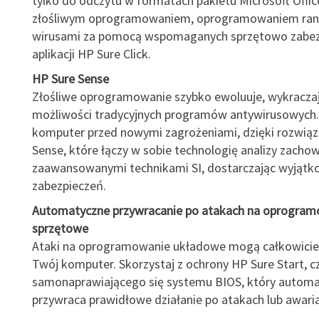
tylko do odczytu w formatach pakietu Microsoft Offic
złośliwym oprogramowaniem, oprogramowaniem ran
wirusami za pomocą wspomaganych sprzętowo zabez
aplikacji HP Sure Click.
HP Sure Sense
Złośliwe oprogramowanie szybko ewoluuje, wykracza
możliwości tradycyjnych programów antywirusowych.
komputer przed nowymi zagrożeniami, dzięki rozwiąz
Sense, które łączy w sobie technologię analizy zacho
zaawansowanymi technikami SI, dostarczając wyjątk
zabezpieczeń.
Automatyczne przywracanie po atakach na oprogram
sprzętowe
Ataki na oprogramowanie układowe mogą całkowicie
Twój komputer. Skorzystaj z ochrony HP Sure Start, cz
samonaprawiającego się systemu BIOS, który automa
przywraca prawidłowe działanie po atakach lub awari