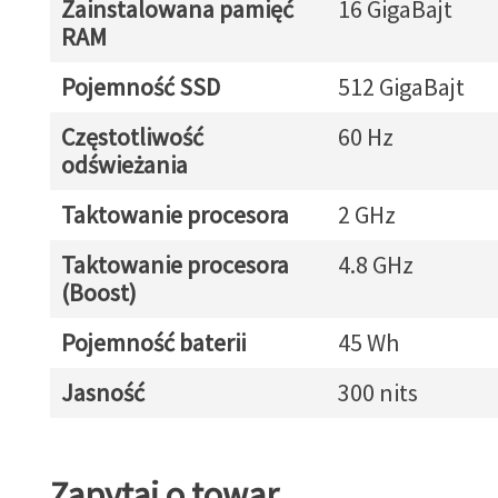
Zainstalowana pamięć
16 GigaBajt
RAM
Pojemność SSD
512 GigaBajt
Częstotliwość
60 Hz
odświeżania
Taktowanie procesora
2 GHz
Taktowanie procesora
4.8 GHz
(Boost)
Pojemność baterii
45 Wh
Jasność
300 nits
Zapytaj o towar
Zapytaj o towar