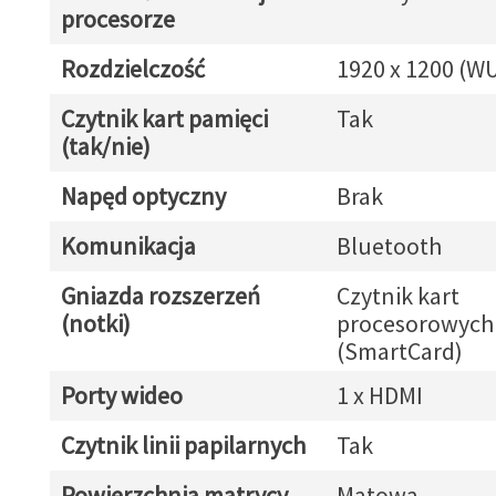
procesorze
Rozdzielczość
1920 x 1200 (W
Czytnik kart pamięci
Tak
(tak/nie)
Napęd optyczny
Brak
Komunikacja
Bluetooth
Gniazda rozszerzeń
Czytnik kart
(notki)
procesorowych
(SmartCard)
Porty wideo
1 x HDMI
Czytnik linii papilarnych
Tak
Powierzchnia matrycy
Matowa