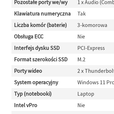
Pozostałe porty we/wy
1 x Audio (Com
Klawiatura numeryczna
Tak
Liczba komór (baterie)
3-komorowa
Obsługa ECC
Nie
Interfejs dysku SSD
PCI-Express
Format szerokości SSD
M.2
Porty wideo
2 x Thunderbol
System operacyjny
Windows 11 Pr
Typ (notebooki)
Laptop
Intel vPro
Nie