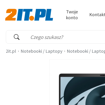
Przejdź do treści
Twoje
Kontak
konto
2it.pl
Wyszukiwarka
Słowo kluczowe
2it.pl
Notebooki / Laptopy
Notebooki / Lapto