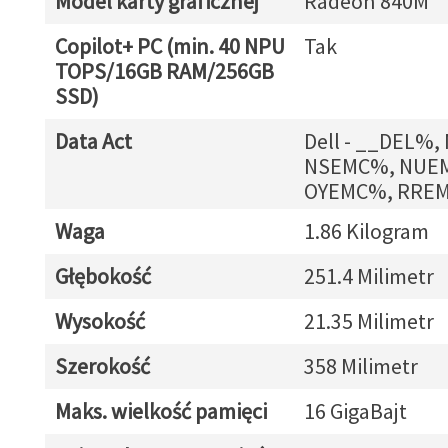
Model karty graficznej
Radeon 840M
Copilot+ PC (min. 40 NPU
Tak
TOPS/16GB RAM/256GB
SSD)
Data Act
Dell - __DEL%
NSEMC%, NUE
OYEMC%, RRE
Waga
1.86 Kilogram
Głębokość
251.4 Milimetr
Wysokość
21.35 Milimetr
Szerokość
358 Milimetr
Maks. wielkość pamięci
16 GigaBajt