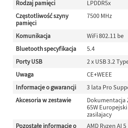
Rodzaj pamięci
LPDDR5x
Częstotliwość szyny
7500 MHz
pamięci
Komunikacja
WiFi 802.11 be
Bluetooth specyfikacja
5.4
Porty USB
2 x USB 3.2 Typ
Uwaga
CE+WEEE
Informacje o gwarancji
3 lata Pro Supp
Akcesoria w zestawie
Dokumentacja Z
65W Europejski
zasilajacy
Pozostałe informacje o
AMD Ryzen AI 5