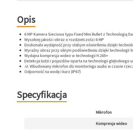
Opis
6 MP Kamera Sieciowa typu Fixed Mini Bullet z Technologią Da
Wysokiej jakości obraz o rozdzielczości 6 MP
Doskonała wydajność przy słabym oświetleniu dzięki technolo
Wyraźny obraz przy silnym podświetleniu dzięki technologii 
Wydajna kompresja wideo w technologii H.265+
Detekcja ludzi i pojazdów oparta na technologii głębokiego 
-U: Wbudowany mikrofon do monitoringu audio w czasie rze
Odporność na wodę i kurz (IP67)
Specyfikacja
Mikrofon
Kompresja wideo