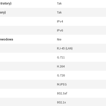
stratory)
Tak
tory)
Tak
IPv4
IPv6
zewodowa
Nie
RJ-45 (LAN)
G.711
H.264
G.726
MJPEG
802.3af
802.1x