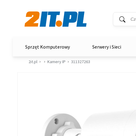
Wyszukiwar
Słowo kluc
2it.pl
Sprzęt Komputerowy
Serwery i Sieci
2it.pl
Kamery IP
311327263