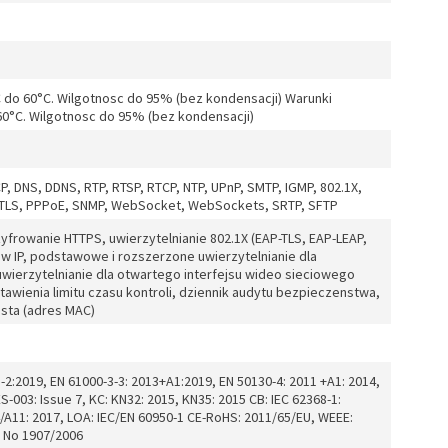
 do 60°C. Wilgotnosc do 95% (bez kondensacji) Warunki
 60°C. Wilgotnosc do 95% (bez kondensacji)
CP, DNS, DDNS, RTP, RTSP, RTCP, NTP, UPnP, SMTP, IGMP, 802.1X,
SL/TLS, PPPoE, SNMP, WebSocket, WebSockets, SRTP, SFTP
yfrowanie HTTPS, uwierzytelnianie 802.1X (EAP-TLS, EAP-LEAP,
ów IP, podstawowe i rozszerzone uwierzytelnianie dla
wierzytelnianie dla otwartego interfejsu wideo sieciowego
tawienia limitu czasu kontroli, dziennik audytu bezpieczenstwa,
hosta (adres MAC)
-2:2019, EN 61000-3-3: 2013+A1:2019, EN 50130-4: 2011 +A1: 2014,
S-003: Issue 7, KC: KN32: 2015, KN35: 2015 CB: IEC 62368-1:
/A11: 2017, LOA: IEC/EN 60950-1 CE-RoHS: 2011/65/EU, WEEE:
) No 1907/2006