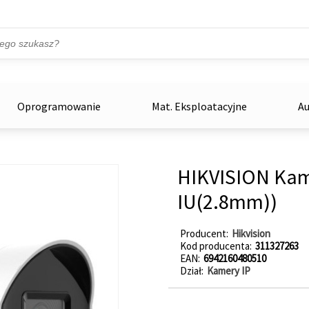
Przejdź do treści
ka
zowe
Oprogramowanie
Mat. Eksploatacyjne
Au
HIKVISION Ka
IU(2.8mm))
Producent
Hikvision
Kod producenta
311327263
EAN
6942160480510
Dział
Kamery IP