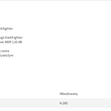
rkfighter
gii DarkFighter
true WDR 120 dB
uczenia
czywistym
Wbudowany
H.265