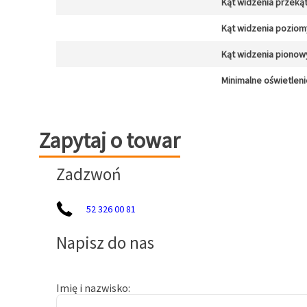
Kąt widzenia przeką
Kąt widzenia poziom
Kąt widzenia pionow
Minimalne oświetleni
Zapytaj o towar
Zapytaj o towar
Zadzwoń
52 326 00 81
Napisz do nas
Imię i nazwisko