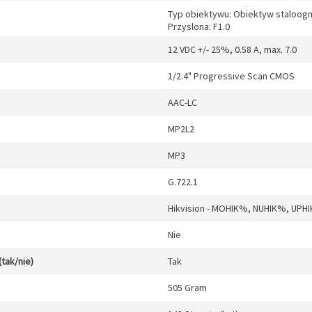
Typ obiektywu: Obiektyw staloogn
Przyslona: F1.0
12 VDC +/- 25%, 0.58 A, max. 7.0
1/2.4" Progressive Scan CMOS
AAC-LC
MP2L2
MP3
G.722.1
Hikvision - MOHIK%, NUHIK%, UPH
Nie
(tak/nie)
Tak
505 Gram