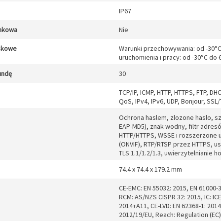
IP67
unkowa
Nie
skowe
Warunki przechowywania: od -30°C
uruchomienia i pracy: od -30°C do
undę
30
TCP/IP, ICMP, HTTP, HTTPS, FTP, DH
QoS, IPv4, IPv6, UDP, Bonjour, S
Ochrona haslem, zlozone haslo, sz
EAP-MD5), znak wodny, filtr adres
HTTP/HTTPS, WSSE i rozszerzone u
(ONVIF), RTP/RTSP przez HTTPS, us
TLS 1.1/1.2/1.3, uwierzytelnianie 
74.4 x 74.4 x 179.2 mm
CE-EMC: EN 55032: 2015, EN 61000-3
RCM: AS/NZS CISPR 32: 2015, IC: ICE
2014+A11, CE-LVD: EN 62368-1: 2014
2012/19/EU, Reach: Regulation (EC