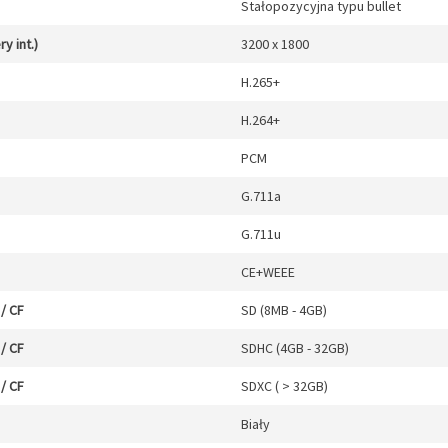
Stałopozycyjna typu bullet
y int.)
3200 x 1800
H.265+
H.264+
PCM
G.711a
G.711u
CE+WEEE
/ CF
SD (8MB - 4GB)
/ CF
SDHC (4GB - 32GB)
/ CF
SDXC ( > 32GB)
Biały