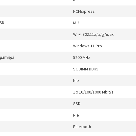
PCI-Express
SSD
M.2
Wi-Fi 802.11a/b/g/n/ax
Windows 11 Pro
 pamięci
5200 MHz
SODIMM DDR5
Nie
1 x 10/100/1000 Mbit/s
SSD
Nie
Bluetooth