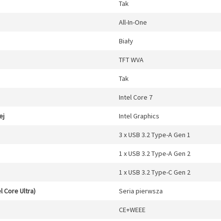
Tak
All-In-One
Biały
TFT WVA
Tak
Intel Core 7
ej
Intel Graphics
3 x USB 3.2 Type-A Gen 1
1 x USB 3.2 Type-A Gen 2
1 x USB 3.2 Type-C Gen 2
l Core Ultra)
Seria pierwsza
CE+WEEE