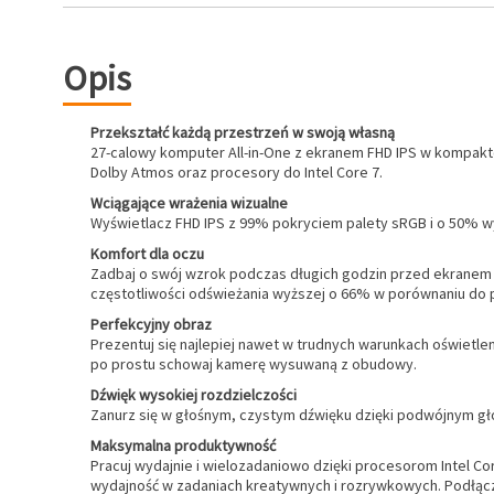
Opis
Przekształć każdą przestrzeń w swoją własną
27-calowy komputer All-in-One z ekranem FHD IPS w kompakt
Dolby Atmos oraz procesory do Intel Core 7.
Wciągające wrażenia wizualne
Wyświetlacz FHD IPS z 99% pokryciem palety sRGB i o 50% wy
Komfort dla oczu
Zadbaj o swój wzrok podczas długich godzin przed ekranem dz
częstotliwości odświeżania wyższej o 66% w porównaniu do p
Perfekcyjny obraz
Prezentuj się najlepiej nawet w trudnych warunkach oświetle
po prostu schowaj kamerę wysuwaną z obudowy.
Dźwięk wysokiej rozdzielczości
Zanurz się w głośnym, czystym dźwięku dzięki podwójnym gł
Maksymalna produktywność
Pracuj wydajnie i wielozadaniowo dzięki procesorom Intel C
wydajność w zadaniach kreatywnych i rozrywkowych. Podłącz 