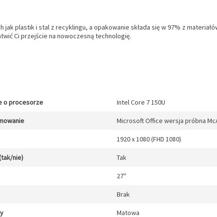
h jak plastik i stal z recyklingu, a opakowanie składa się w 97% z materia
twić Ci przejście na nowoczesną technologię.
e o procesorze
Intel Core 7 150U
mowanie
Microsoft Office wersja próbna Mc
1920 x 1080 (FHD 1080)
(tak/nie)
Tak
27''
Brak
cy
Matowa