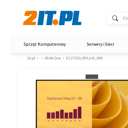
Wyszukiwar
Słowo kluc
2it.pl
Sprzęt Komputerowy
Serwery i Sieci
2it.pl
All-IN-One
EC27250_RPLU-R_006