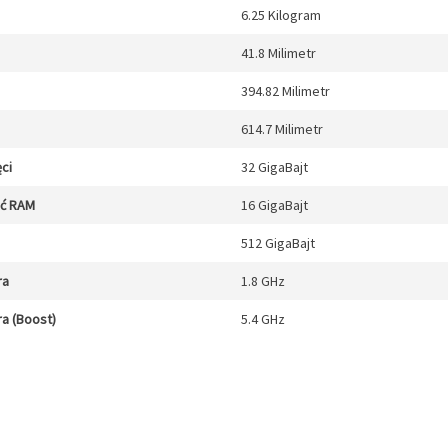
6.25 Kilogram
41.8 Milimetr
394.82 Milimetr
614.7 Milimetr
ci
32 GigaBajt
ęć RAM
16 GigaBajt
512 GigaBajt
ra
1.8 GHz
a (Boost)
5.4 GHz