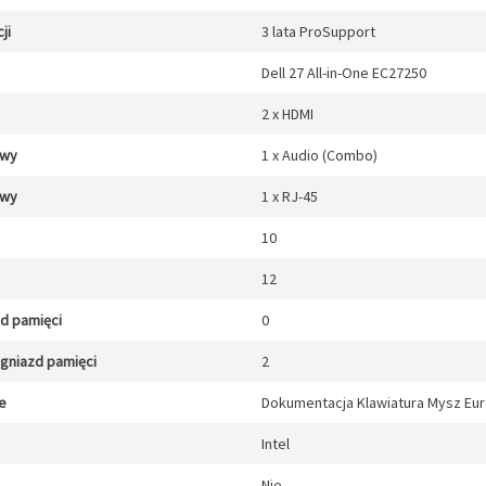
ji
3 lata ProSupport
Dell 27 All-in-One EC27250
2 x HDMI
/wy
1 x Audio (Combo)
/wy
1 x RJ-45
10
12
zd pamięci
0
gniazd pamięci
2
e
Dokumentacja Klawiatura Mysz Eur
Intel
Nie