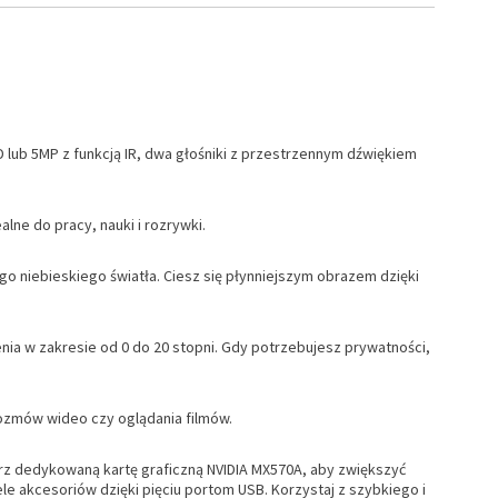
ub 5MP z funkcją IR, dwa głośniki z przestrzennym dźwiękiem
ne do pracy, nauki i rozrywki.
go niebieskiego światła. Ciesz się płynniejszym obrazem dzięki
enia w zakresie od 0 do 20 stopni. Gdy potrzebujesz prywatności,
rozmów wideo czy oglądania filmów.
erz dedykowaną kartę graficzną NVIDIA MX570A, aby zwiększyć
e akcesoriów dzięki pięciu portom USB. Korzystaj z szybkiego i