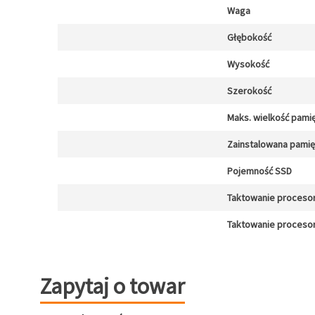
Waga
Głębokość
Wysokość
Szerokość
Maks. wielkość pamię
Zainstalowana pami
Pojemność SSD
Taktowanie proceso
Taktowanie procesor
Zapytaj o towar
Zapytaj o towar