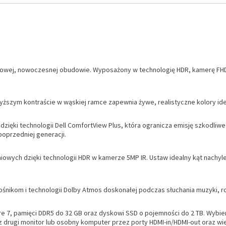
owej, nowoczesnej obudowie. Wyposażony w technologię HDR, kamerę FHD l
ższym kontraście w wąskiej ramce zapewnia żywe, realistyczne kolory ideal
ięki technologii Dell ComfortView Plus, która ogranicza emisję szkodliwe
oprzedniej generacji.
niowych dzięki technologii HDR w kamerze 5MP IR. Ustaw idealny kąt nachyl
ośnikom i technologii Dolby Atmos doskonałej podczas słuchania muzyki, 
ore 7, pamięci DDR5 do 32 GB oraz dyskowi SSD o pojemności do 2 TB. Wybi
drugi monitor lub osobny komputer przez porty HDMI-in/HDMI-out oraz wiel