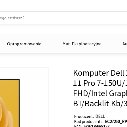
Przejdź do treści
ka
zowe
Oprogramowanie
Mat. Eksploatacyjne
Au
Komputer Dell 
11 Pro 7-150U
FHD/Intel Gra
BT/Backlit Kb/
Producent
DELL
Kod producenta
EC27250_RP
EAN
5397184983157