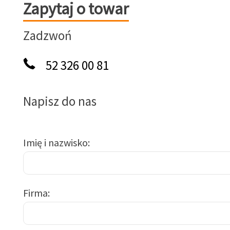
Zapytaj o towar
Zapytaj o towar
Zadzwoń
52 326 00 81
Napisz do nas
Imię i nazwisko
Firma