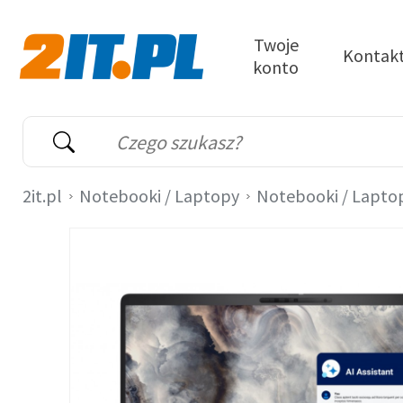
Przejdź do treści
Twoje
Kontak
konto
2it.pl
Wyszukiwarka
Słowo kluczowe
2it.pl
Notebooki / Laptopy
Notebooki / Lapto