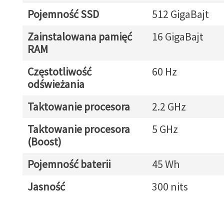
Pojemność SSD
512 GigaBajt
Zainstalowana pamięć
16 GigaBajt
RAM
Częstotliwość
60 Hz
odświeżania
Taktowanie procesora
2.2 GHz
Taktowanie procesora
5 GHz
(Boost)
Pojemność baterii
45 Wh
Jasność
300 nits