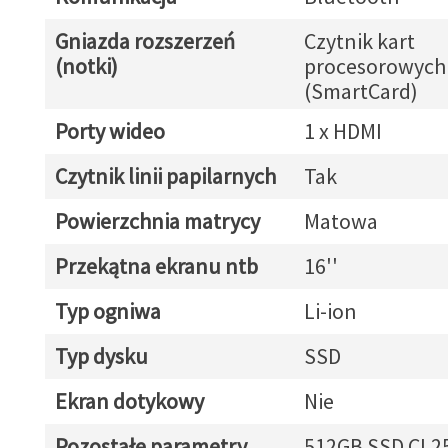
Gniazda rozszerzeń
Czytnik kart
(notki)
procesorowych
(SmartCard)
Porty wideo
1 x HDMI
Czytnik linii papilarnych
Tak
Powierzchnia matrycy
Matowa
Przekątna ekranu ntb
16''
Typ ogniwa
Li-ion
Typ dysku
SSD
Ekran dotykowy
Nie
Pozostałe parametry
512GB SSD CL2