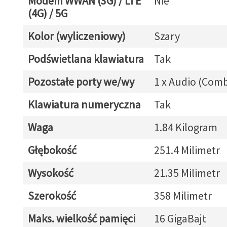
Modem WWAN (3G) / LTE
Nie
(4G) / 5G
Kolor (wyliczeniowy)
Szary
Podświetlana klawiatura
Tak
Pozostałe porty we/wy
1 x Audio (Com
Klawiatura numeryczna
Tak
Waga
1.84 Kilogram
Głębokość
251.4 Milimetr
Wysokość
21.35 Milimetr
Szerokość
358 Milimetr
Maks. wielkość pamięci
16 GigaBajt