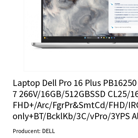
Laptop Dell Pro 16 Plus PB16250
7 266V/16GB/512GBSSD CL25/16
FHD+/Arc/FgrPr&SmtCd/FHD/I
only+BT/BcklKb/3C/vPro/3YPS 
Producent
DELL