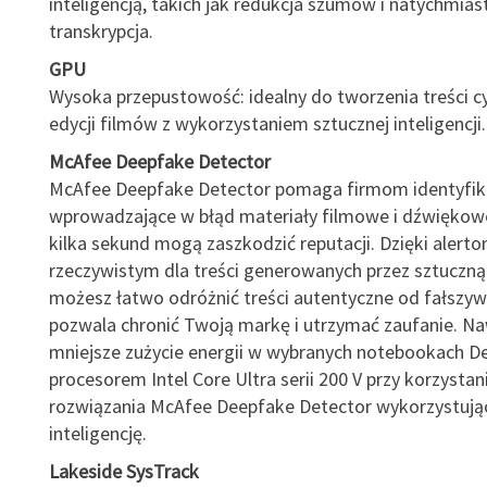
inteligencją, takich jak redukcja szumów i natychmia
transkrypcja.
GPU
Wysoka przepustowość: idealny do tworzenia treści c
edycji filmów z wykorzystaniem sztucznej inteligencji.
McAfee Deepfake Detector
McAfee Deepfake Detector pomaga firmom identyfi
wprowadzające w błąd materiały filmowe i dźwiękowe
kilka sekund mogą zaszkodzić reputacji. Dzięki alert
rzeczywistym dla treści generowanych przez sztuczną 
możesz łatwo odróżnić treści autentyczne od fałszyw
pozwala chronić Twoją markę i utrzymać zaufanie. N
mniejsze zużycie energii w wybranych notebookach Del
procesorem Intel Core Ultra serii 200 V przy korzystan
rozwiązania McAfee Deepfake Detector wykorzystują
inteligencję.
Lakeside SysTrack