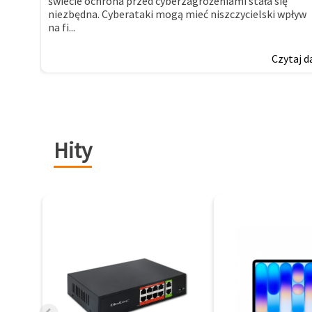
świecie ochrona przed cyberzagrożeniami stała się
niezbędna. Cyberataki mogą mieć niszczycielski wpływ
na fi...
Czytaj d
Hity