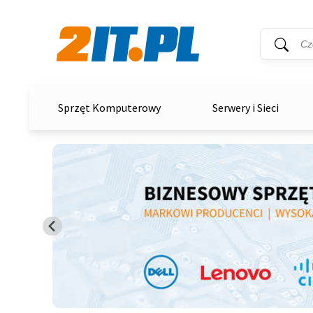
Wyszukiwar
Słowo kluc
2it.pl
Sprzęt Komputerowy
Serwery i Sieci