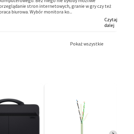
komputerowego. Bez niego nie byłoby możliwe
myślą
przeglądanie stron internetowych, granie w gry czy też
firm.
praca biurowa. Wybór monitora ko...
Czytaj
dalej
Pokaż wszystkie