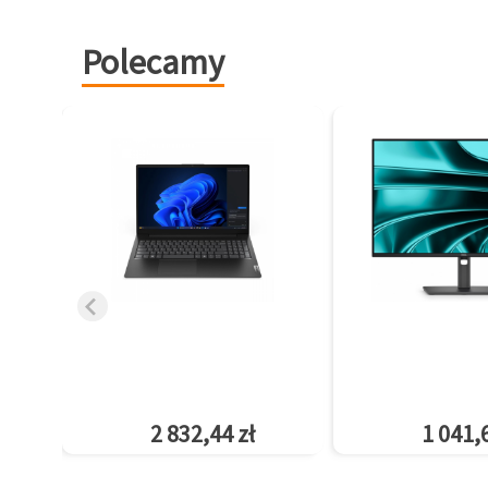
Polecamy
2 832,44 zł
1 041,6