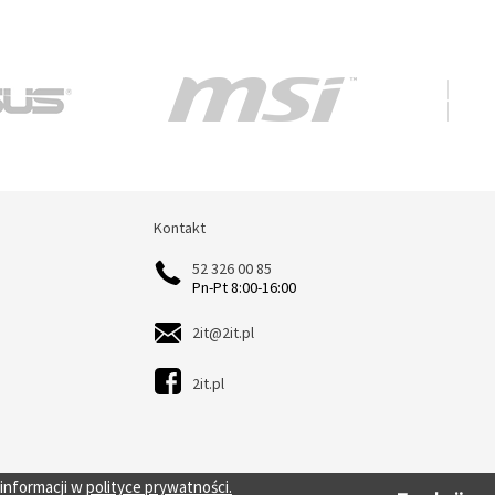
Kontakt
Kontakt
52 326 00 85
Pn-Pt 8:00-16:00
2it@2it.pl
2it.pl
 informacji w
polityce prywatności.