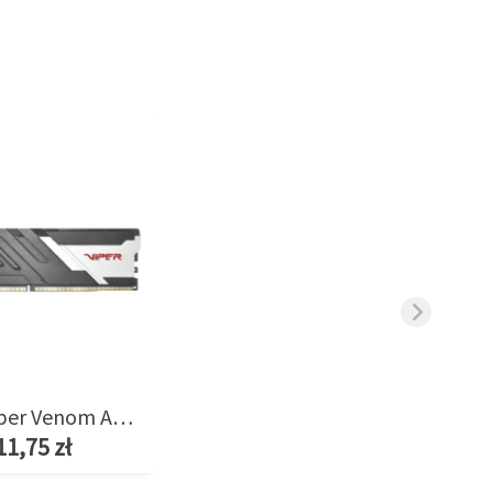
Pamięć Viper Venom AMD 8GB/6400(1*8GB) CL38
11,75 zł