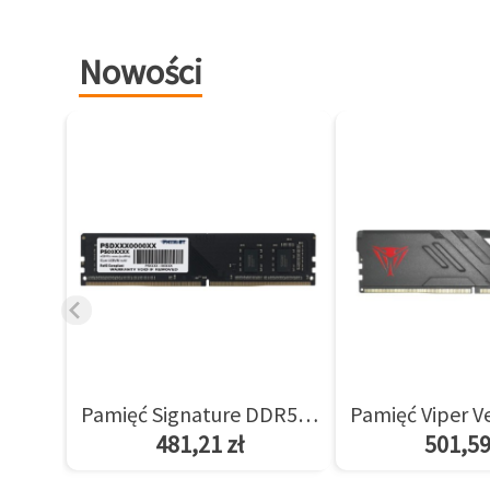
Nowości
Pamięć Signature DDR5 8GB/5600(1*8GB) CL46
481,21 zł
501,59