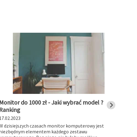
Monitor do 1000 zł - Jaki wybrać model ?
Stac
Ranking
char
17.02.2023
19.01
W dzisiejszych czasach monitor komputerowy jest
Stacj
niezbędnym elementem każdego zestawu
works