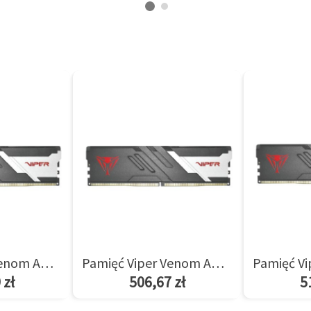
Pamięć Viper Venom AMD 8GB/5600(1*8GB) CL36
Pamięć Viper Venom AMD 8GB/6000(1*8GB) CL36
 zł
506,67 zł
5