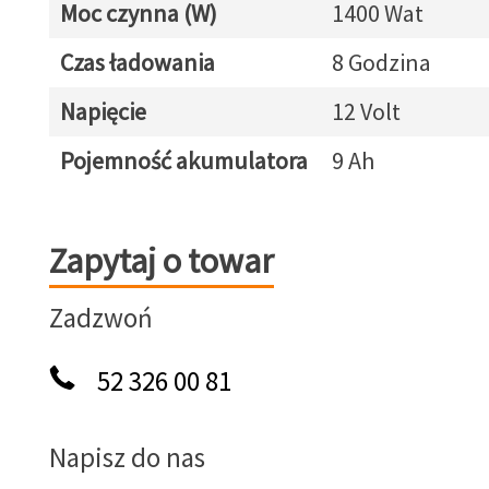
Moc czynna (W)
1400 Wat
Czas ładowania
8 Godzina
Napięcie
12 Volt
Pojemność akumulatora
9 Ah
Zapytaj o towar
Zapytaj o towar
Zadzwoń
52 326 00 81
Napisz do nas