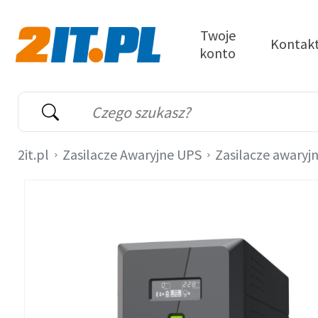
Przejdź do treści
Twoje
Kontak
konto
2it.pl
Wyszukiwarka
Słowo kluczowe
2it.pl
Zasilacze Awaryjne UPS
Zasilacze awaryj