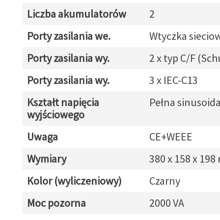
Liczba akumulatorów
2
Porty zasilania we.
Wtyczka siecio
Porty zasilania wy.
2 x typ C/F (Sc
Porty zasilania wy.
3 x IEC-C13
Kształt napięcia
Pełna sinusoid
wyjściowego
Uwaga
CE+WEEE
Wymiary
380 x 158 x 19
Kolor (wyliczeniowy)
Czarny
Moc pozorna
2000 VA