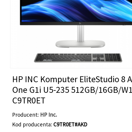
HP INC Komputer EliteStudio 8 Al
One G1i U5-235 512GB/16GB/W
C9TR0ET
Producent
HP Inc.
Kod producenta
C9TR0ET#AKD