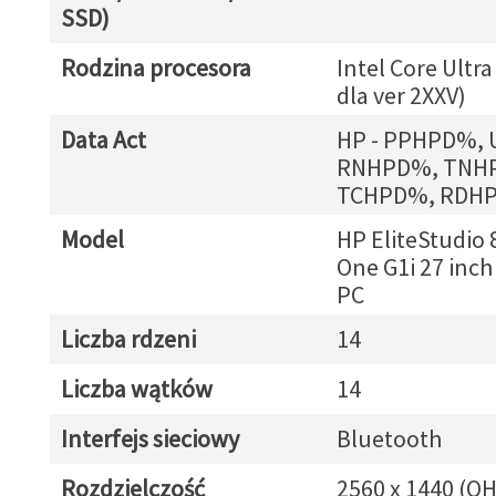
SSD)
Rodzina procesora
Intel Core Ultra
dla ver 2XXV)
Data Act
HP - PPHPD%,
RNHPD%, TNH
TCHPD%, RDH
Model
HP EliteStudio 8
One G1i 27 inch
PC
Liczba rdzeni
14
Liczba wątków
14
Interfejs sieciowy
Bluetooth
Rozdzielczość
2560 x 1440 (Q