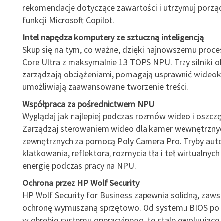
rekomendacje dotyczące zawartości i utrzymuj porząd
funkcji Microsoft Copilot.
Intel napędza komputery ze sztuczną inteligencją
Skup się na tym, co ważne, dzięki najnowszemu proce
Core Ultra z maksymalnie 13 TOPS NPU. Trzy silniki o
zarządzają obciążeniami, pomagają usprawnić wideok
umożliwiają zaawansowane tworzenie treści.
Współpraca za pośrednictwem NPU
Wyglądaj jak najlepiej podczas rozmów wideo i oszczę
Zarządzaj sterowaniem wideo dla kamer wewnętrznyc
zewnętrznych za pomocą Poly Camera Pro. Tryby au
klatkowania, reflektora, rozmycia tła i teł wirtualnyc
energię podczas pracy na NPU.
Ochrona przez HP Wolf Security
HP Wolf Security for Business zapewnia solidną, zaw
ochronę wymuszaną sprzętowo. Od systemu BIOS po 
w obrębie systemu operacyjnego, te stale ewoluujące