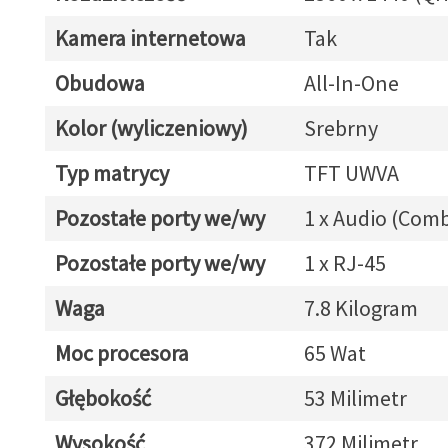
Kamera internetowa
Tak
Obudowa
All-In-One
Kolor (wyliczeniowy)
Srebrny
Typ matrycy
TFT UWVA
Pozostałe porty we/wy
1 x Audio (Com
Pozostałe porty we/wy
1 x RJ-45
Waga
7.8 Kilogram
Moc procesora
65 Wat
Głębokość
53 Milimetr
Wysokość
372 Milimetr