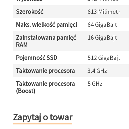
Szerokość
613 Milimetr
Maks. wielkość pamięci
64 GigaBajt
Zainstalowana pamięć
16 GigaBajt
RAM
Pojemność SSD
512 GigaBajt
Taktowanie procesora
3.4 GHz
Taktowanie procesora
5 GHz
(Boost)
Zapytaj o towar
Zapytaj o towar