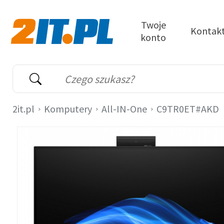
Przejdź do treści
Twoje
Kontak
konto
2it.pl
Wyszukiwarka
Słowo kluczowe
2it.pl
Komputery
All-IN-One
C9TR0ET#AKD