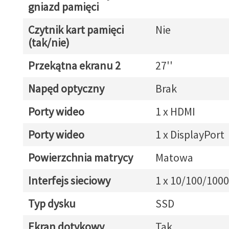
gniazd pamięci
Czytnik kart pamięci
Nie
(tak/nie)
Przekątna ekranu 2
27''
Napęd optyczny
Brak
Porty wideo
1 x HDMI
Porty wideo
1 x DisplayPort
Powierzchnia matrycy
Matowa
Interfejs sieciowy
1 x 10/100/1000
Typ dysku
SSD
Ekran dotykowy
Tak