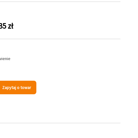
35 zł
wienie
s
Zapytaj o towar