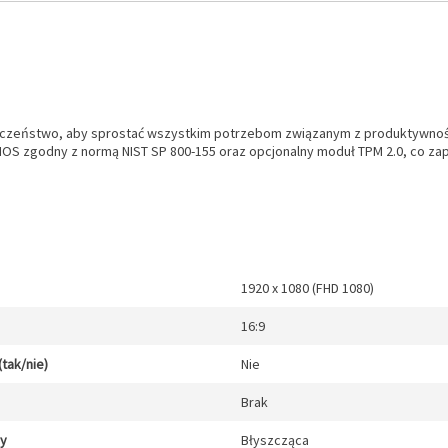
eczeństwo, aby sprostać wszystkim potrzebom związanym z produktywności
IOS zgodny z normą NIST SP 800-155 oraz opcjonalny moduł TPM 2.0, co za
1920 x 1080 (FHD 1080)
16:9
(tak/nie)
Nie
Brak
cy
Błyszcząca