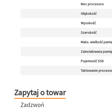
Moc procesora
Głębokość
Wysokość
Szerokość
Maks. wielkość pamię
Zainstalowana pami
Pojemność SSD
Taktowanie procesor
Zapytaj o towar
Zapytaj o towar
Zadzwoń