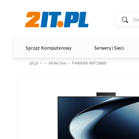
Wyszukiwar
Słowo kluc
2it.pl
Sprzęt Komputerowy
Serwery i Sieci
2it.pl
All-IN-One
P440VAK-WPC066X