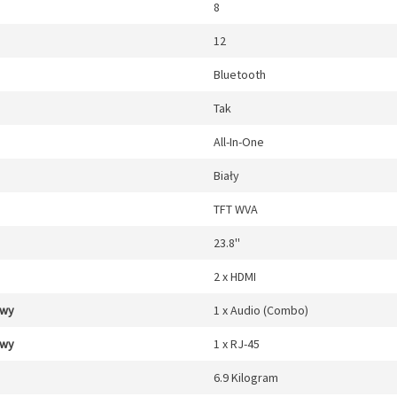
8
12
Bluetooth
Tak
All-In-One
Biały
TFT WVA
23.8''
2 x HDMI
/wy
1 x Audio (Combo)
/wy
1 x RJ-45
6.9 Kilogram