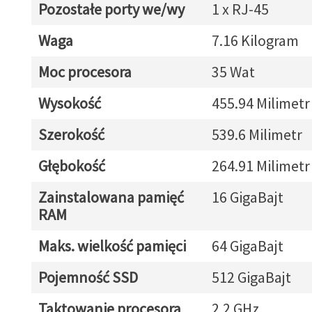
Pozostałe porty we/wy
1 x RJ-45
Waga
7.16 Kilogram
Moc procesora
35 Wat
Wysokość
455.94 Milimetr
Szerokość
539.6 Milimetr
Głębokość
264.91 Milimetr
Zainstalowana pamięć
16 GigaBajt
RAM
Maks. wielkość pamięci
64 GigaBajt
Pojemność SSD
512 GigaBajt
Taktowanie procesora
2.2 GHz