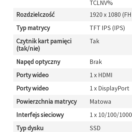
TCLNV%
Rozdzielczość
1920 x 1080 (FH
Typ matrycy
TFT IPS (IPS)
Czytnik kart pamięci
Tak
(tak/nie)
Napęd optyczny
Brak
Porty wideo
1 x HDMI
Porty wideo
1 x DisplayPort
Powierzchnia matrycy
Matowa
Interfejs sieciowy
1 x 10/100/1000
Typ dysku
SSD