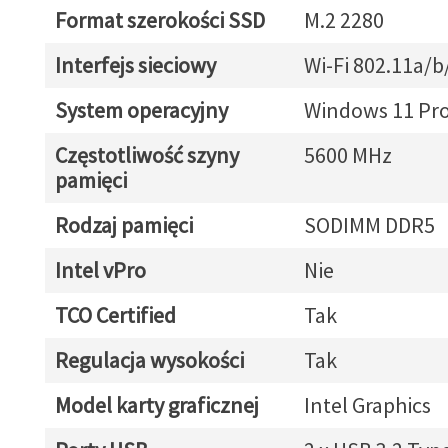
Format szerokości SSD
M.2 2280
Interfejs sieciowy
Wi-Fi 802.11a/b
System operacyjny
Windows 11 Pr
Częstotliwość szyny
5600 MHz
pamięci
Rodzaj pamięci
SODIMM DDR5
Intel vPro
Nie
TCO Certified
Tak
Regulacja wysokości
Tak
Model karty graficznej
Intel Graphics