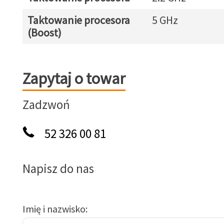
Taktowanie procesora
5 GHz
(Boost)
Zapytaj o towar
Zapytaj o towar
Zadzwoń
52 326 00 81
Napisz do nas
Imię i nazwisko