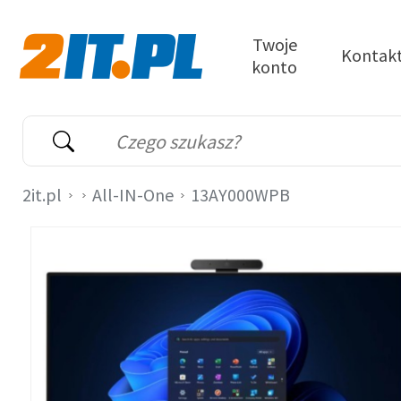
Przejdź do treści
Twoje
Kontak
konto
2it.pl
Wyszukiwarka
Słowo kluczowe
2it.pl
All-IN-One
13AY000WPB