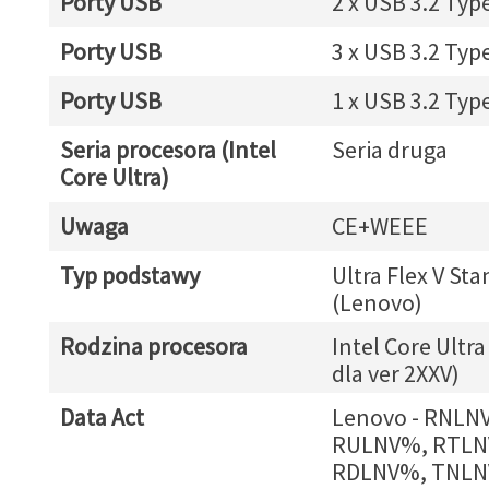
Porty USB
2 x USB 3.2 Typ
Porty USB
3 x USB 3.2 Typ
Porty USB
1 x USB 3.2 Typ
Seria procesora (Intel
Seria druga
Core Ultra)
Uwaga
CE+WEEE
Typ podstawy
Ultra Flex V Sta
(Lenovo)
Rodzina procesora
Intel Core Ultra
dla ver 2XXV)
Data Act
Lenovo - RNLN
RULNV%, RTLN
RDLNV%, TNLN