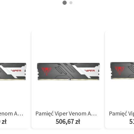
Pamięć Viper Venom AMD 8GB/5600(1*8GB) CL36
Pamięć Viper Venom AMD 8GB/6000(1*8GB) CL36
 zł
506,67 zł
5