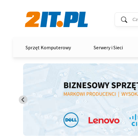
Wyszukiwar
Słowo kluc
2it.pl
Sprzęt Komputerowy
Serwery i Sieci