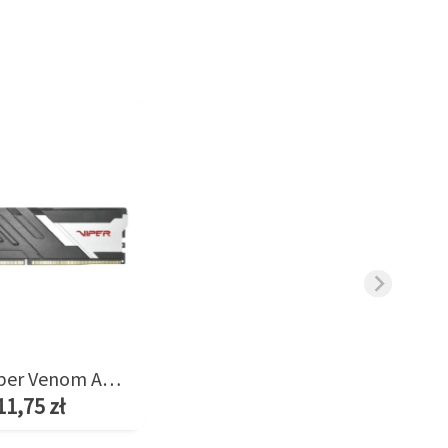
Pamięć Viper Venom AMD 8GB/6400(1*8GB) CL38
11,75 zł