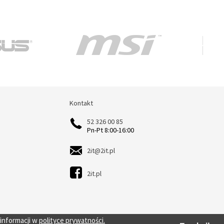
Kontakt
Kontakt
52 326 00 85
Pn-Pt 8:00-16:00
2it@2it.pl
2it.pl
 informacji w
polityce prywatności.