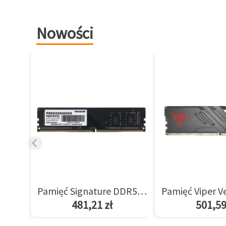
Nowości
Pamięć Signature DDR5 8GB/5600(1*8GB) CL46
481,21 zł
501,59