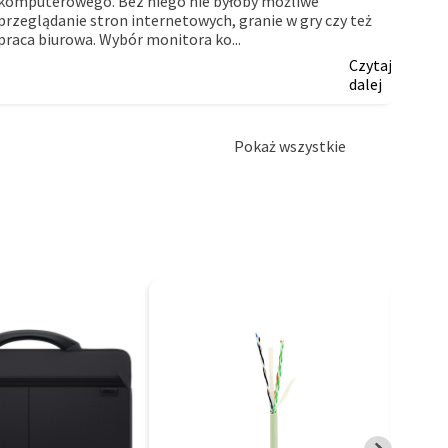
komputerowego. Bez niego nie byłoby możliwe
myślą
przeglądanie stron internetowych, granie w gry czy też
firm.
praca biurowa. Wybór monitora ko...
Czytaj
dalej
Pokaż wszystkie