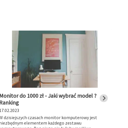
Monitor do 1000 zł - Jaki wybrać model ?
Stac
Ranking
char
17.02.2023
19.01
W dzisiejszych czasach monitor komputerowy jest
Stacj
niezbędnym elementem każdego zestawu
works