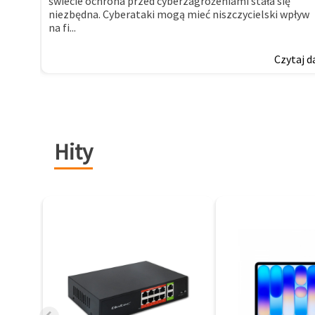
świecie ochrona przed cyberzagrożeniami stała się
niezbędna. Cyberataki mogą mieć niszczycielski wpływ
na fi...
Czytaj d
Hity