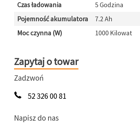
Czas ładowania
5 Godzina
Pojemność akumulatora
7.2 Ah
Moc czynna (W)
1000 Kilowat
Zapytaj o towar
Zapytaj o towar
Zadzwoń
52 326 00 81
Napisz do nas