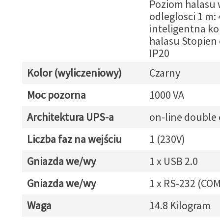
Poziom halasu
odleglosci 1 m:
inteligentna ko
halasu Stopien
IP20
Kolor (wyliczeniowy)
Czarny
Moc pozorna
1000 VA
Architektura UPS-a
on-line double
Liczba faz na wejściu
1 (230V)
Gniazda we/wy
1 x USB 2.0
Gniazda we/wy
1 x RS-232 (COM
Waga
14.8 Kilogram