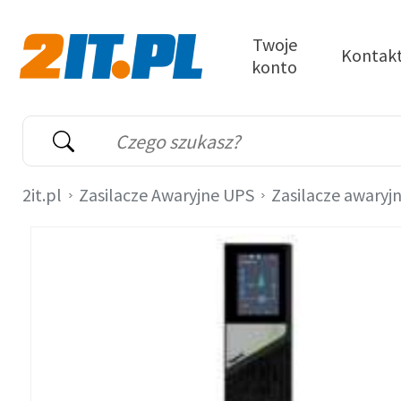
Przejdź do treści
Twoje
Kontak
konto
2it.pl
Wyszukiwarka
Słowo kluczowe
2it.pl
Zasilacze Awaryjne UPS
Zasilacze awaryj