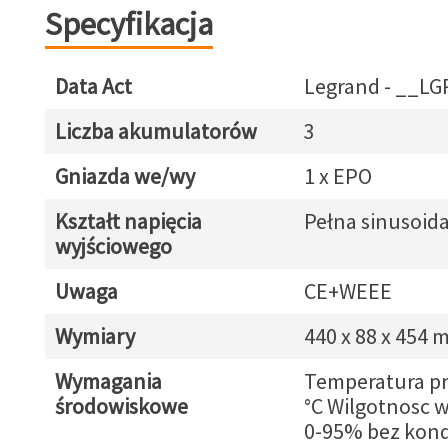
Specyfikacja
Data Act
Legrand - __L
Liczba akumulatorów
3
Gniazda we/wy
1 x EPO
Kształt napięcia
Pełna sinusoid
wyjściowego
Uwaga
CE+WEEE
Wymiary
440 x 88 x 454
Wymagania
Temperatura pra
środowiskowe
°C Wilgotnosc 
0-95% bez kond