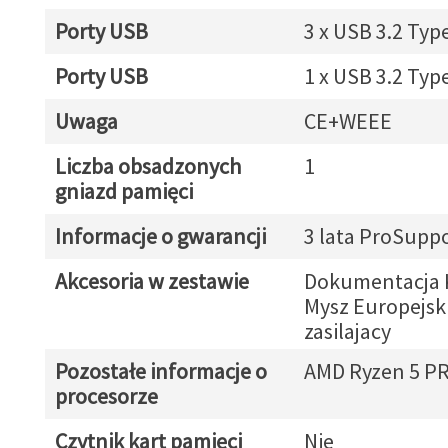
Porty USB
3 x USB 3.2 Typ
Porty USB
1 x USB 3.2 Typ
Uwaga
CE+WEEE
Liczba obsadzonych
1
gniazd pamięci
Informacje o gwarancji
3 lata ProSupp
Akcesoria w zestawie
Dokumentacja 
Mysz Europejsk
zasilajacy
Pozostałe informacje o
AMD Ryzen 5 P
procesorze
Czytnik kart pamięci
Nie