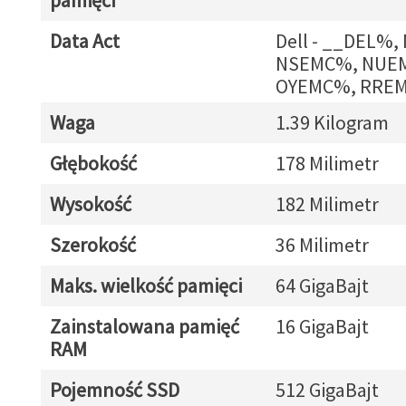
pamięci
Data Act
Dell - __DEL%
NSEMC%, NUE
OYEMC%, RRE
Waga
1.39 Kilogram
Głębokość
178 Milimetr
Wysokość
182 Milimetr
Szerokość
36 Milimetr
Maks. wielkość pamięci
64 GigaBajt
Zainstalowana pamięć
16 GigaBajt
RAM
Pojemność SSD
512 GigaBajt