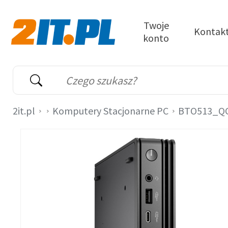
Przejdź do treści
Twoje
Kontak
konto
2it.pl
Wyszukiwarka
Słowo kluczowe
2it.pl
Komputery Stacjonarne PC
BTO513_Q