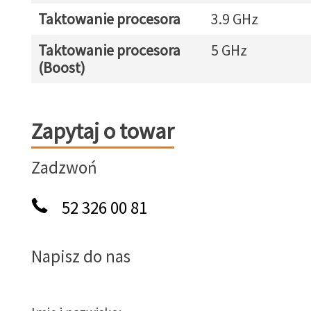
Taktowanie procesora
3.9 GHz
Taktowanie procesora
5 GHz
(Boost)
Zapytaj o towar
Zapytaj o towar
Zadzwoń
52 326 00 81
Napisz do nas