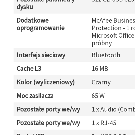
dysku
Dodatkowe
McAfee Busines
oprogramowanie
Protection - 1 r
Microsoft Office
próbny
Interfejs sieciowy
Bluetooth
Cache L3
16 MB
Kolor (wyliczeniowy)
Czarny
Moc zasilacza
65 W
Pozostałe porty we/wy
1 x Audio (Com
Pozostałe porty we/wy
1 x RJ-45