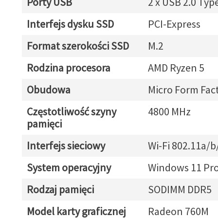
Porty USB
2 x USB 2.0 Typ
Interfejs dysku SSD
PCI-Express
Format szerokości SSD
M.2
Rodzina procesora
AMD Ryzen 5
Obudowa
Micro Form Fac
Częstotliwość szyny
4800 MHz
pamięci
Interfejs sieciowy
Wi-Fi 802.11a/b
System operacyjny
Windows 11 Pr
Rodzaj pamięci
SODIMM DDR5
Model karty graficznej
Radeon 760M