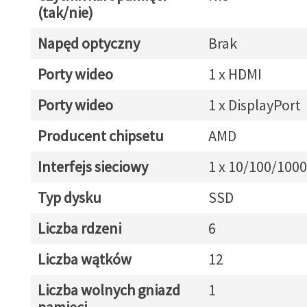
(tak/nie)
Napęd optyczny
Brak
Porty wideo
1 x HDMI
Porty wideo
1 x DisplayPort
Producent chipsetu
AMD
Interfejs sieciowy
1 x 10/100/1000
Typ dysku
SSD
Liczba rdzeni
6
Liczba wątków
12
Liczba wolnych gniazd
1