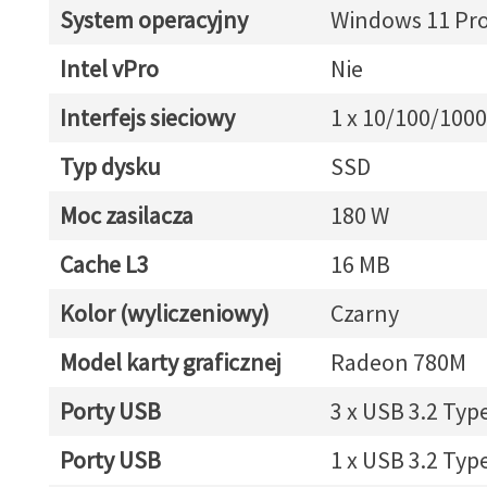
System operacyjny
Windows 11 Pr
Intel vPro
Nie
Interfejs sieciowy
1 x 10/100/1000
Typ dysku
SSD
Moc zasilacza
180 W
Cache L3
16 MB
Kolor (wyliczeniowy)
Czarny
Model karty graficznej
Radeon 780M
Porty USB
3 x USB 3.2 Typ
Porty USB
1 x USB 3.2 Typ