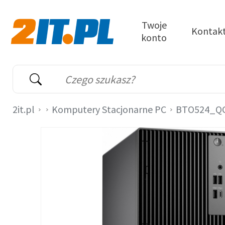
Przejdź do treści
Twoje
Kontak
konto
2it.pl
Wyszukiwarka
Słowo kluczowe
2it.pl
Komputery Stacjonarne PC
BTO524_Q