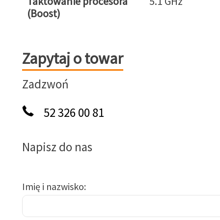
Taktowanie procesora
5.1 GHz
(Boost)
Zapytaj o towar
Zapytaj o towar
Zadzwoń
52 326 00 81
Napisz do nas
Imię i nazwisko