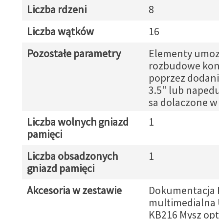
Liczba rdzeni
8
Liczba wątków
16
Pozostałe parametry
Elementy umozl
rozbudowe konf
poprzez dodani
3.5" lub naped
sa dolaczone w 
Liczba wolnych gniazd
1
pamięci
Liczba obsadzonych
1
gniazd pamięci
Akcesoria w zestawie
Dokumentacja 
multimedialna 
KB216 Mysz opt