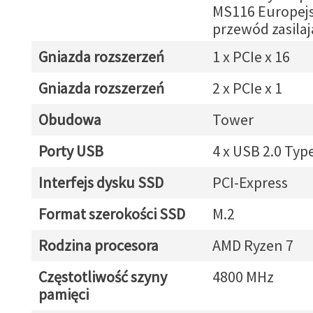
MS116 Europejs
przewód zasilaj
Gniazda rozszerzeń
1 x PCIe x 16
Gniazda rozszerzeń
2 x PCIe x 1
Obudowa
Tower
Porty USB
4 x USB 2.0 Typ
Interfejs dysku SSD
PCI-Express
Format szerokości SSD
M.2
Rodzina procesora
AMD Ryzen 7
Częstotliwość szyny
4800 MHz
pamięci