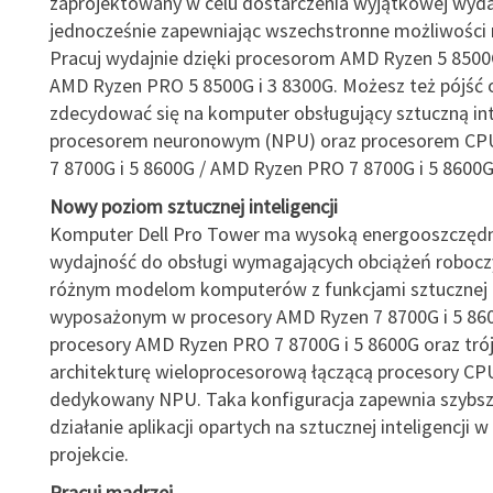
zaprojektowany w celu dostarczenia wyjątkowej wyda
jednocześnie zapewniając wszechstronne możliwości 
Pracuj wydajnie dzięki procesorom AMD Ryzen 5 8500G
AMD Ryzen PRO 5 8500G i 3 8300G. Możesz też pójść o 
zdecydować się na komputer obsługujący sztuczną int
procesorem neuronowym (NPU) oraz procesorem CP
7 8700G i 5 8600G / AMD Ryzen PRO 7 8700G i 5 8600G
Nowy poziom sztucznej inteligencji
Komputer Dell Pro Tower ma wysoką energooszczędn
wydajność do obsługi wymagających obciążeń roboczy
różnym modelom komputerów z funkcjami sztucznej in
wyposażonym w procesory AMD Ryzen 7 8700G i 5 860
procesory AMD Ryzen PRO 7 8700G i 5 8600G oraz tr
architekturę wieloprocesorową łączącą procesory CP
dedykowany NPU. Taka konfiguracja zapewnia szybsze
działanie aplikacji opartych na sztucznej inteligencji 
projekcie.
Pracuj mądrzej