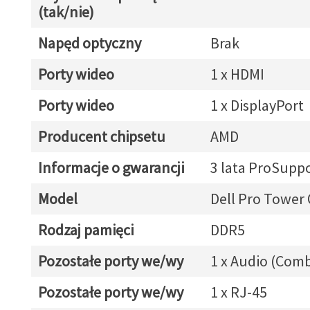
(tak/nie)
Napęd optyczny
Brak
Porty wideo
1 x HDMI
Porty wideo
1 x DisplayPort
Producent chipsetu
AMD
Informacje o gwarancji
3 lata ProSupp
Model
Dell Pro Tower
Rodzaj pamięci
DDR5
Pozostałe porty we/wy
1 x Audio (Com
Pozostałe porty we/wy
1 x RJ-45