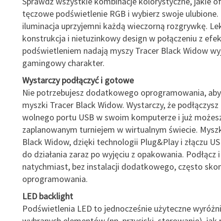
Sprawdź wszystkie kombinacje kolorystyczne, jakie of
tęczowe podświetlenie RGB i wybierz swoje ulubione
iluminacja uprzyjemni każdą wieczorną rozgrywkę. Le
konstrukcja i nietuzinkowy design w połączeniu z ef
podświetleniem nadają myszy Tracer Black Widow w
gamingowy charakter.
Wystarczy podłączyć i gotowe
Nie potrzebujesz dodatkowego oprogramowania, aby 
myszki Tracer Black Widow. Wystarczy, że podłączysz
wolnego portu USB w swoim komputerze i już możesz 
zaplanowanym turniejem w wirtualnym świecie. Myszk
Black Widow, dzięki technologii Plug&Play i złączu U
do działania zaraz po wyjęciu z opakowania. Podłącz i 
natychmiast, bez instalacji dodatkowego, często sk
oprogramowania.
LED
backlight
Podświetlenia LED to jednocześnie użyteczne wyróżni
wybranych elementów (np. przyciski, sterowanie), jak