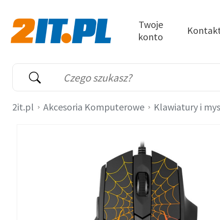
Przejdź do treści
Twoje
Kontak
konto
2it.pl
Wyszukiwarka
Słowo kluczowe
2it.pl
Akcesoria Komputerowe
Klawiatury i mys