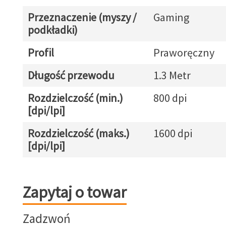
Przeznaczenie (myszy /
Gaming
podkładki)
Profil
Praworęczny
Długość przewodu
1.3 Metr
Rozdzielczość (min.)
800 dpi
[dpi/lpi]
Rozdzielczość (maks.)
1600 dpi
[dpi/lpi]
Zapytaj o towar
Zapytaj o towar
Zadzwoń