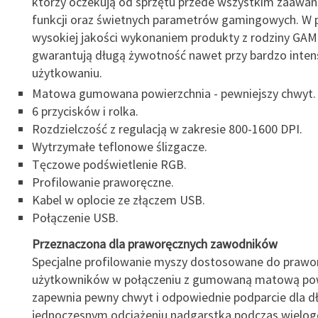
którzy oczekują od sprzętu przede wszystkim zaawa
funkcji oraz świetnych parametrów gamingowych. W p
wysokiej jakości wykonaniem produkty z rodziny G
gwarantują długą żywotność nawet przy bardzo int
użytkowaniu.
Matowa gumowana powierzchnia - pewniejszy chwyt.
6 przycisków i rolka.
Rozdzielczość z regulacją w zakresie 800-1600 DPI.
Wytrzymałe teflonowe ślizgacze.
Tęczowe podświetlenie RGB.
Profilowanie praworęczne.
Kabel w oplocie ze złączem USB.
Połączenie USB.
Przeznaczona dla praworęcznych zawodnik
ów
Specjalne profilowanie myszy dostosowane do prawo
użytkowników w połączeniu z gumowaną matową pow
zapewnia pewny chwyt i odpowiednie podparcie dla dł
jednoczesnym odciążeniu nadgarstka podczas wielog