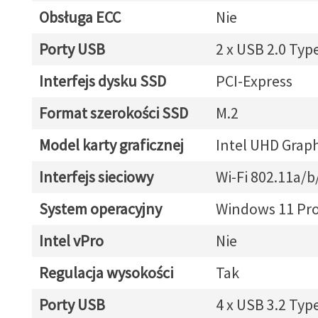
Obsługa ECC
Nie
Porty USB
2 x USB 2.0 Typ
Interfejs dysku SSD
PCI-Express
Format szerokości SSD
M.2
Model karty graficznej
Intel UHD Graph
Interfejs sieciowy
Wi-Fi 802.11a/b
System operacyjny
Windows 11 Pr
Intel vPro
Nie
Regulacja wysokości
Tak
Porty USB
4 x USB 3.2 Typ