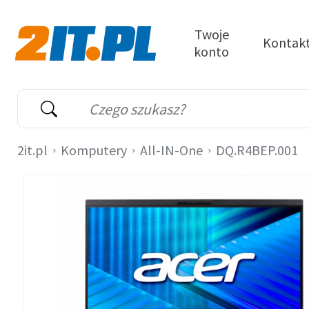
Przejdź do treści
Twoje
Kontak
konto
2it.pl
Wyszukiwarka
Słowo kluczowe
2it.pl
Komputery
All-IN-One
DQ.R4BEP.001