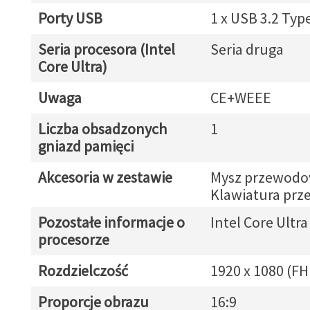
Porty USB
1 x USB 3.2 Typ
Seria procesora (Intel
Seria druga
Core Ultra)
Uwaga
CE+WEEE
Liczba obsadzonych
1
gniazd pamięci
Akcesoria w zestawie
Mysz przewod
Klawiatura pr
Pozostałe informacje o
Intel Core Ultra
procesorze
Rozdzielczość
1920 x 1080 (FH
Proporcje obrazu
16:9