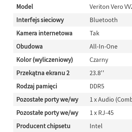
Model
Veriton Vero V
Interfejs sieciowy
Bluetooth
Kamera internetowa
Tak
Obudowa
All-In-One
Kolor (wyliczeniowy)
Czarny
Przekątna ekranu 2
23.8''
Rodzaj pamięci
DDR5
Pozostałe porty we/wy
1 x Audio (Com
Pozostałe porty we/wy
1 x RJ-45
Producent chipsetu
Intel