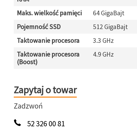
Maks. wielkość pamięci
64 GigaBajt
Pojemność SSD
512 GigaBajt
Taktowanie procesora
3.3 GHz
Taktowanie procesora
4.9 GHz
(Boost)
Zapytaj o towar
Zapytaj o towar
Zadzwoń
52 326 00 81