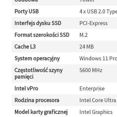
Porty USB
4 x USB 2.0 Typ
Interfejs dysku SSD
PCI-Express
Format szerokości SSD
M.2
Cache L3
24 MB
System operacyjny
Windows 11 Pr
Częstotliwość szyny
5600 MHz
pamięci
Intel vPro
Enterprise
Rodzina procesora
Intel Core Ultra
Model karty graficznej
Intel Graphics