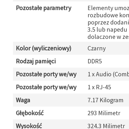
Pozostałe parametry
Elementy umozl
rozbudowe konf
poprzez dodani
3.5 lub napedu 
dolaczone w ze
Kolor (wyliczeniowy)
Czarny
Rodzaj pamięci
DDR5
Pozostałe porty we/wy
1 x Audio (Com
Pozostałe porty we/wy
1 x RJ-45
Waga
7.17 Kilogram
Głębokość
293 Milimetr
Wysokość
324.3 Milimetr