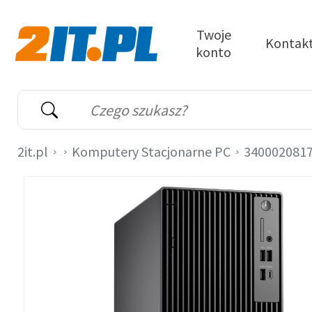
Przejdź do treści
Twoje
Kontak
konto
2it.pl
Wyszukiwarka
Słowo kluczowe
2it.pl
Komputery Stacjonarne PC
3400020817