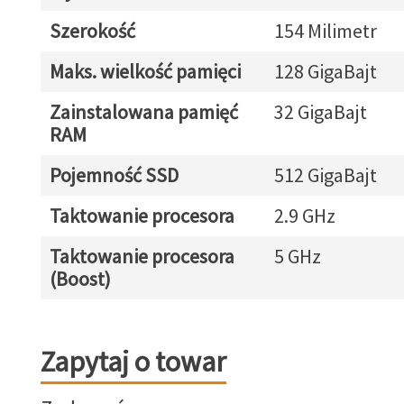
Szerokość
154 Milimetr
Maks. wielkość pamięci
128 GigaBajt
Zainstalowana pamięć
32 GigaBajt
RAM
Pojemność SSD
512 GigaBajt
Taktowanie procesora
2.9 GHz
Taktowanie procesora
5 GHz
(Boost)
Zapytaj o towar
Zapytaj o towar