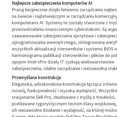
Najlepsze zabezpieczenia komputerów AI
Pracuj bezpiecznie dzięki łatwemu zarządzaniu najbez
na świecie i najłatwiejszymi w zarządzaniu komercyjn
komputerami AI. Systemy te zostały stworzone z myś
przeciwdziałaniu nowoczesnym cyberatakom. Są wyp
zaawansowane zabezpieczenia sprzętowe i zabezpiec
oprogramowania wewnętrznego, zintegrowaną weryf
wszystkich aktualizacji sterowników i systemu BIOS o
harmonogramu publikacji sterowników i plików do pob
opcjom Intel vPro działy IT zyskują wielowarstwowe
zabezpieczenia, zdalne zarządzanie i niezawodną stabi
Przemyślana konstrukcja
Elegancka, udoskonalona konstrukcja łącząca zrówn
rozwój, funkcjonalność i wysoką wydajność. Wszystk
stacjonarne Dell Pro, zbudowane z myślą o trwałości, 
poddawane rygorystycznym testom klasy wojskowej,
ich niezawodne działanie i wydajność, na której możn
System chłodzenia modelu Dell Pro Tower PlusOdtwór