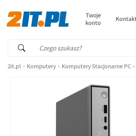
Przejdź do treści
Twoje
Kontak
konto
2it.pl
Wyszukiwarka
Słowo kluczowe
2it.pl
Komputery
Komputery Stacjonarne PC