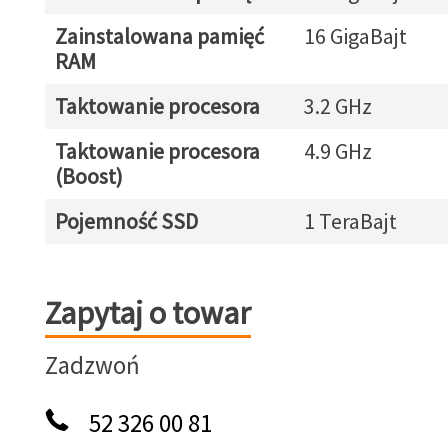
Zainstalowana pamięć
16 GigaBajt
RAM
Taktowanie procesora
3.2 GHz
Taktowanie procesora
4.9 GHz
(Boost)
Pojemność SSD
1 TeraBajt
Zapytaj o towar
Zapytaj o towar
Zadzwoń
52 326 00 81