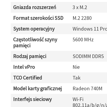
Gniazda rozszerzeń
3 x M.2
Format szerokości SSD
M.2 2280
System operacyjny
Windows 11 Pr
Częstotliwość szyny
5600 MHz
pamięci
Rodzaj pamięci
SODIMM DDR5
Intel vPro
Nie
TCO Certified
Tak
Model karty graficznej
Radeon 740M
Interfejs sieciowy
Wi-Fi
802.11a/b/g/n/