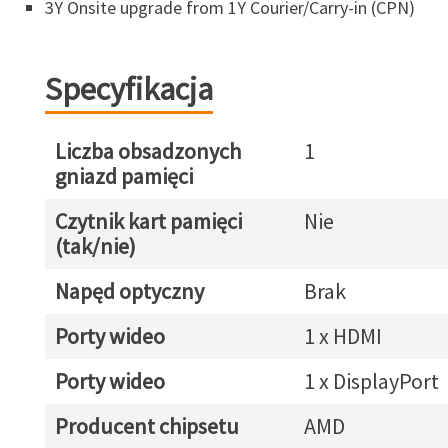
3Y Onsite upgrade from 1Y Courier/Carry-in (CPN)
Specyfikacja
Liczba obsadzonych
1
gniazd pamięci
Czytnik kart pamięci
Nie
(tak/nie)
Napęd optyczny
Brak
Porty wideo
1 x HDMI
Porty wideo
1 x DisplayPort
Producent chipsetu
AMD