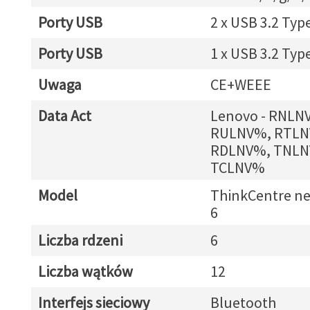
Porty USB
2 x USB 3.2 Typ
Porty USB
1 x USB 3.2 Typ
Uwaga
CE+WEEE
Data Act
Lenovo - RNLN
RULNV%, RTLN
RDLNV%, TNLN
TCLNV%
Model
ThinkCentre ne
6
Liczba rdzeni
6
Liczba wątków
12
Interfejs sieciowy
Bluetooth