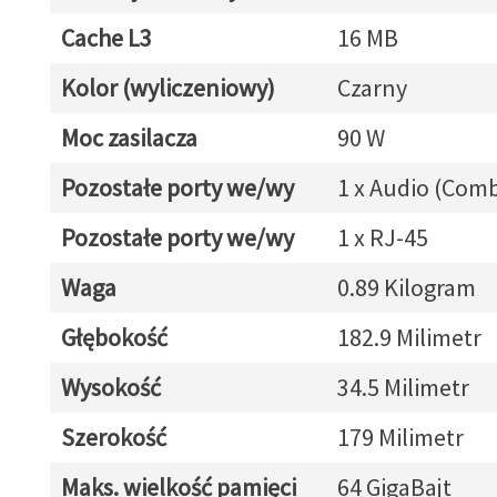
Cache L3
16 MB
Kolor (wyliczeniowy)
Czarny
Moc zasilacza
90 W
Pozostałe porty we/wy
1 x Audio (Com
Pozostałe porty we/wy
1 x RJ-45
Waga
0.89 Kilogram
Głębokość
182.9 Milimetr
Wysokość
34.5 Milimetr
Szerokość
179 Milimetr
Maks. wielkość pamięci
64 GigaBajt