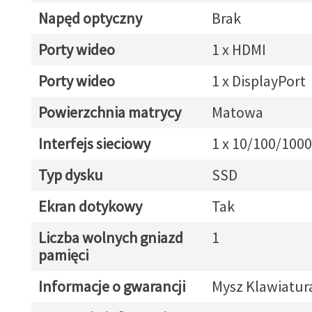
Napęd optyczny
Brak
Porty wideo
1 x HDMI
Porty wideo
1 x DisplayPort
Powierzchnia matrycy
Matowa
Interfejs sieciowy
1 x 10/100/1000
Typ dysku
SSD
Ekran dotykowy
Tak
Liczba wolnych gniazd
1
pamięci
Informacje o gwarancji
Mysz Klawiatur