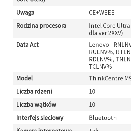
Uwaga
CE+WEEE
Rodzina procesora
Intel Core Ultra
dla ver 2XXV)
Data Act
Lenovo - RNLN
RULNV%, RTLN
RDLNV%, TNLN
TCLNV%
Model
ThinkCentre M9
Liczba rdzeni
10
Liczba wątków
10
Interfejs sieciowy
Bluetooth
Kamera internetowa
Tak