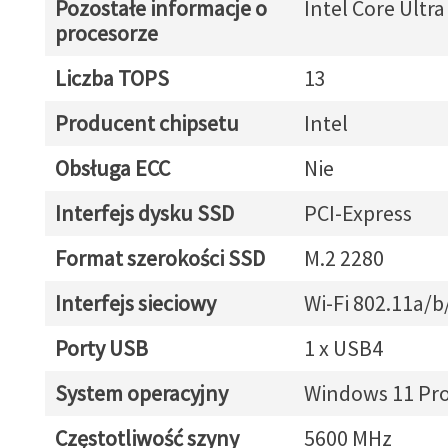
Pozostałe informacje o
Intel Core Ultra
procesorze
Liczba TOPS
13
Producent chipsetu
Intel
Obsługa ECC
Nie
Interfejs dysku SSD
PCI-Express
Format szerokości SSD
M.2 2280
Interfejs sieciowy
Wi-Fi 802.11a/b
Porty USB
1 x USB4
System operacyjny
Windows 11 Pr
Częstotliwość szyny
5600 MHz