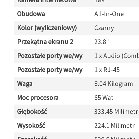
Obudowa
All-In-One
Kolor (wyliczeniowy)
Czarny
Przekątna ekranu 2
23.8''
Pozostałe porty we/wy
1 x Audio (Com
Pozostałe porty we/wy
1 x RJ-45
Waga
8.04 Kilogram
Moc procesora
65 Wat
Głębokość
333.45 Milimetr
Wysokość
224.1 Milimetr