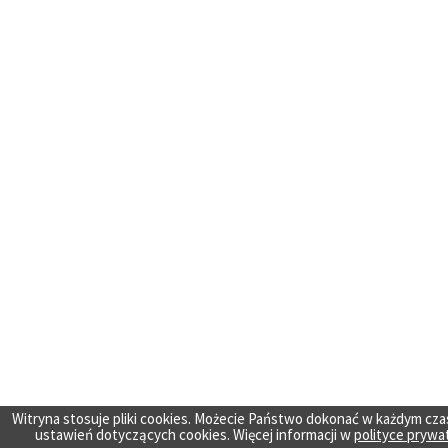
Witryna stosuje pliki cookies. Możecie Państwo dokonać w każdym cza
ustawień dotyczących cookies. Więcej informacji w
polityce prywa