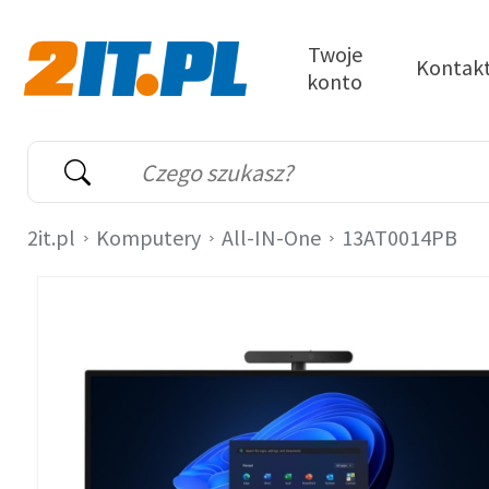
Przejdź do treści
Twoje
Kontak
konto
2it.pl
Wyszukiwarka
Słowo kluczowe
2it.pl
Komputery
All-IN-One
13AT0014PB