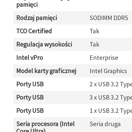
pamięci
Rodzaj pamięci
SODIMM DDR5
TCO Certified
Tak
Regulacja wysokości
Tak
Intel vPro
Enterprise
Model karty graficznej
Intel Graphics
Porty USB
2 x USB 3.2 Typ
Porty USB
3 x USB 3.2 Typ
Porty USB
1 x USB 3.2 Typ
Seria procesora (Intel
Seria druga
Core Ultra)