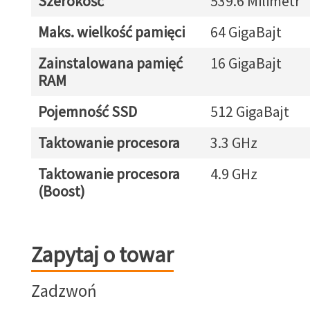
Szerokość
539.6 Milimetr
Maks. wielkość pamięci
64 GigaBajt
Zainstalowana pamięć
16 GigaBajt
RAM
Pojemność SSD
512 GigaBajt
Taktowanie procesora
3.3 GHz
Taktowanie procesora
4.9 GHz
(Boost)
Zapytaj o towar
Zapytaj o towar
Zadzwoń