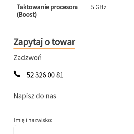
Taktowanie procesora
5 GHz
(Boost)
Zapytaj o towar
Zapytaj o towar
Zadzwoń
52 326 00 81
Napisz do nas
Imię i nazwisko