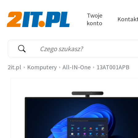
Przejdź do treści
Twoje
Kontak
konto
2it.pl
Wyszukiwarka
Słowo kluczowe
2it.pl
Komputery
All-IN-One
13AT001APB