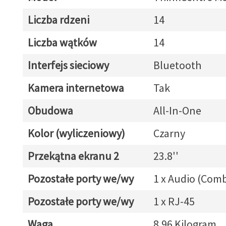
Liczba rdzeni
14
Liczba wątków
14
Interfejs sieciowy
Bluetooth
Kamera internetowa
Tak
Obudowa
All-In-One
Kolor (wyliczeniowy)
Czarny
Przekątna ekranu 2
23.8''
Pozostałe porty we/wy
1 x Audio (Com
Pozostałe porty we/wy
1 x RJ-45
Waga
8.96 Kilogram