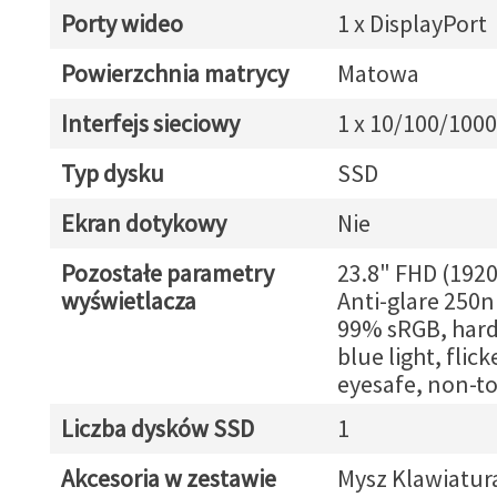
Porty wideo
1 x DisplayPort
Powierzchnia matrycy
Matowa
Interfejs sieciowy
1 x 10/100/1000
Typ dysku
SSD
Ekran dotykowy
Nie
Pozostałe parametry
23.8" FHD (192
wyświetlacza
Anti-glare 250n
99% sRGB, har
blue light, flick
eyesafe, non-t
Liczba dysków SSD
1
Akcesoria w zestawie
Mysz Klawiatur