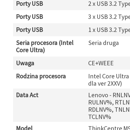
Porty USB
2 x USB 3.2 Typ
Porty USB
3 x USB 3.2 Typ
Porty USB
1 x USB 3.2 Typ
Seria procesora (Intel
Seria druga
Core Ultra)
Uwaga
CE+WEEE
Rodzina procesora
Intel Core Ultra
dla ver 2XXV)
Data Act
Lenovo - RNLN
RULNV%, RTLN
RDLNV%, TNLN
TCLNV%
Model
ThinkCentre M9