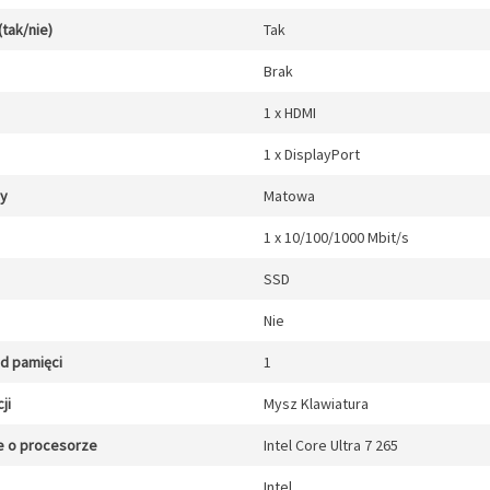
(tak/nie)
Tak
Brak
1 x HDMI
1 x DisplayPort
cy
Matowa
1 x 10/100/1000 Mbit/s
SSD
Nie
zd pamięci
1
ji
Mysz Klawiatura
e o procesorze
Intel Core Ultra 7 265
Intel