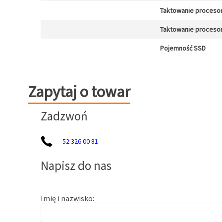
Taktowanie proceso
Taktowanie procesor
Pojemność SSD
Zapytaj o towar
Zapytaj o towar
Zadzwoń
52 326 00 81
Napisz do nas
Imię i nazwisko