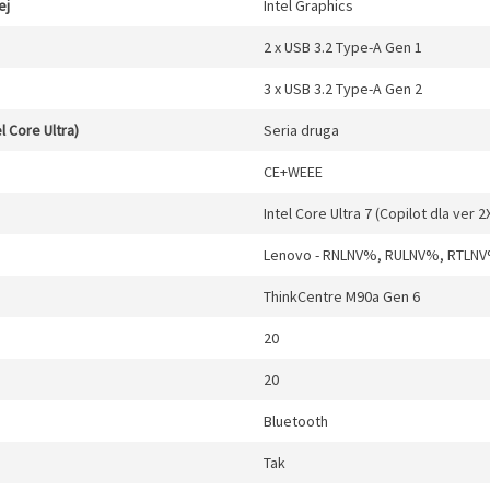
ej
Intel Graphics
2 x USB 3.2 Type-A Gen 1
3 x USB 3.2 Type-A Gen 2
l Core Ultra)
Seria druga
CE+WEEE
Intel Core Ultra 7 (Copilot dla ver 2
Lenovo - RNLNV%, RULNV%, RTLN
ThinkCentre M90a Gen 6
20
20
Bluetooth
Tak