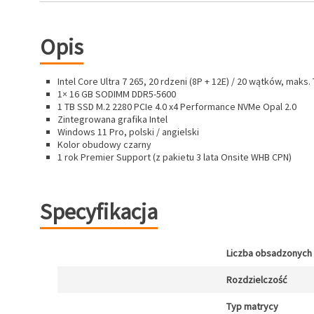
Opis
Intel Core Ultra 7 265, 20 rdzeni (8P + 12E) / 20 wątków, maks
1× 16 GB SODIMM DDR5-5600
1 TB SSD M.2 2280 PCIe 4.0 x4 Performance NVMe Opal 2.0
Zintegrowana grafika Intel
Windows 11 Pro, polski / angielski
Kolor obudowy czarny
1 rok Premier Support (z pakietu 3 lata Onsite WHB CPN)
Specyfikacja
Liczba obsadzonych 
Rozdzielczość
Typ matrycy