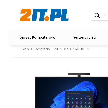
Wyszukiwar
Słowo kluc
2it.pl
Sprzęt Komputerowy
Serwery i Sieci
2it.pl
Komputery
All-IN-One
13AT001BPB