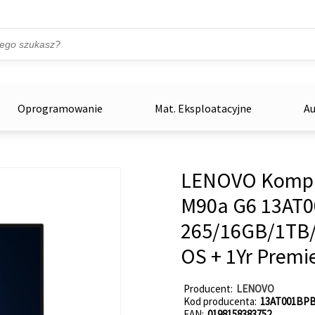
Przejdź do treści
ka
zowe
Oprogramowanie
Mat. Eksploatacyjne
Au
LENOVO Komput
M90a G6 13AT0
265/16GB/1TB/
OS + 1Yr Premi
Producent
LENOVO
Kod producenta
13AT001BP
EAN
0198158383752