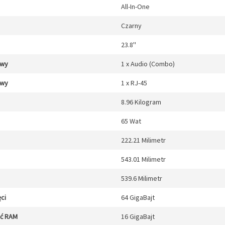
All-In-One
Czarny
23.8''
/wy
1 x Audio (Combo)
/wy
1 x RJ-45
8.96 Kilogram
65 Wat
222.21 Milimetr
543.01 Milimetr
539.6 Milimetr
ci
64 GigaBajt
ęć RAM
16 GigaBajt