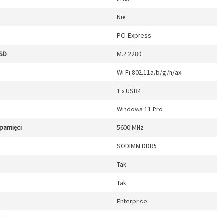
Nie
PCI-Express
SSD
M.2 2280
Wi-Fi 802.11a/b/g/n/ax
1 x USB4
Windows 11 Pro
 pamięci
5600 MHz
SODIMM DDR5
Tak
Tak
Enterprise