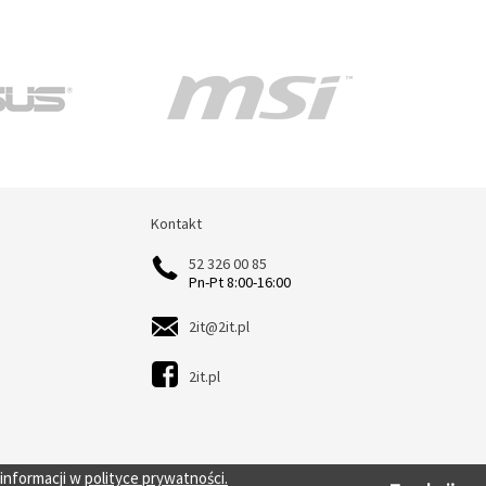
Kontakt
Kontakt
52 326 00 85
Pn-Pt 8:00-16:00
2it@2it.pl
2it.pl
 informacji w
polityce prywatności.