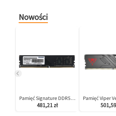
Nowości
Pamięć Signature DDR5 8GB/5600(1*8GB) CL46
481,21 zł
501,59