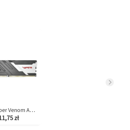
Pamięć Viper Venom AMD 8GB/6400(1*8GB) CL38
11,75 zł