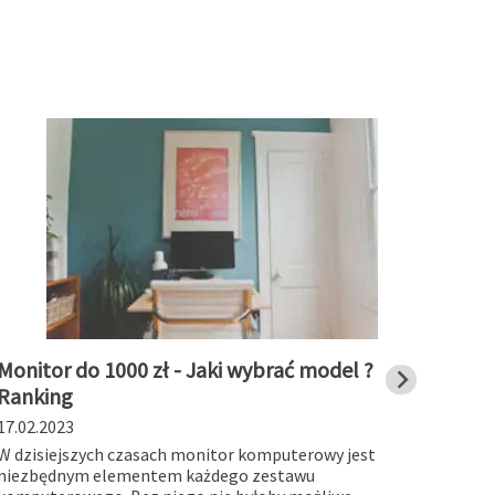
Monitor do 1000 zł - Jaki wybrać model ?
Stac
Ranking
char
17.02.2023
19.01
W dzisiejszych czasach monitor komputerowy jest
Stacj
niezbędnym elementem każdego zestawu
works