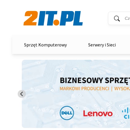
Wyszukiwar
Słowo kluc
2it.pl
Sprzęt Komputerowy
Serwery i Sieci