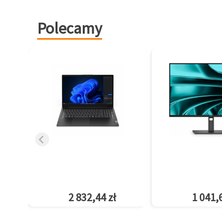
Polecamy
2 832,44 zł
1 041,6