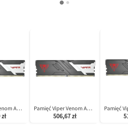
Pamięć Viper Venom AMD 8GB/5600(1*8GB) CL36
Pamięć Viper Venom AMD 8GB/6000(1*8GB) CL36
 zł
506,67 zł
5