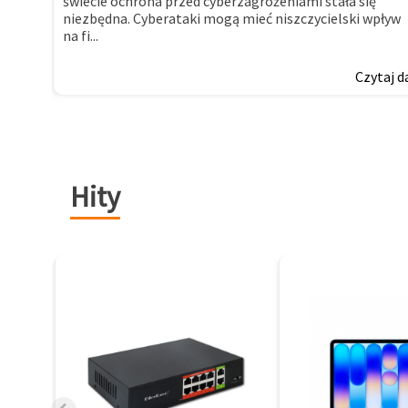
świecie ochrona przed cyberzagrożeniami stała się
niezbędna. Cyberataki mogą mieć niszczycielski wpływ
na fi...
Czytaj d
Hity