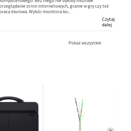
komputerowego. Bez niego nie byłoby możliwe
myślą
przeglądanie stron internetowych, granie w gry czy też
firm.
praca biurowa. Wybór monitora ko...
Czytaj
dalej
Pokaż wszystkie