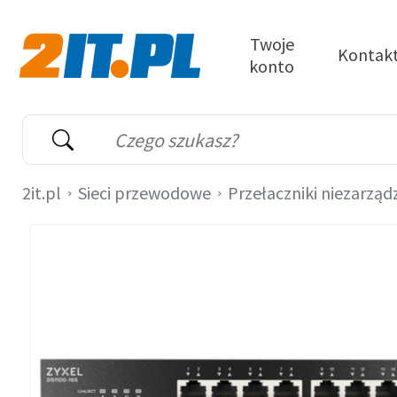
Przejdź do treści
Twoje
Kontak
konto
2it.pl
Wyszukiwarka
Słowo kluczowe
2it.pl
Sieci przewodowe
Przełaczniki niezarząd