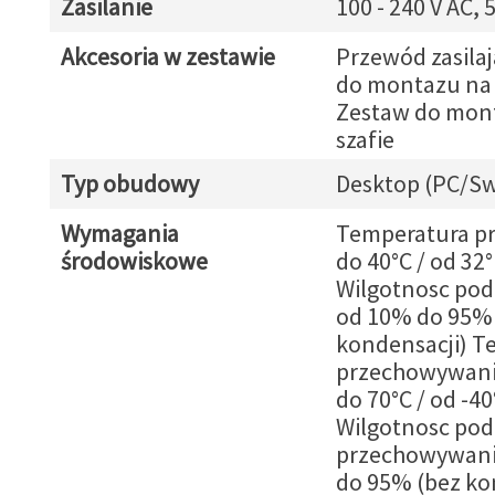
Zasilanie
100 - 240 V AC, 
Akcesoria w zestawie
Przewód zasila
do montazu na 
Zestaw do mon
szafie
Typ obudowy
Desktop (PC/Sw
Wymagania
Temperatura pr
środowiskowe
do 40°C / od 32
Wilgotnosc pod
od 10% do 95%
kondensacji) T
przechowywania
do 70°C / od -40
Wilgotnosc pod
przechowywani
do 95% (bez ko