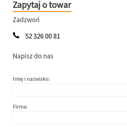
Zapytaj o towar
Zapytaj o towar
Zadzwoń
52 326 00 81
Napisz do nas
Imię i nazwisko
Firma