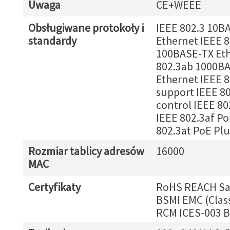
Uwaga
CE+WEEE
Obsługiwane protokoły i
IEEE 802.3 10B
standardy
Ethernet IEEE 
100BASE-TX Eth
802.3ab 1000B
Ethernet IEEE 
support IEEE 80
control IEEE 80
IEEE 802.3af Po
802.3at PoE Plu
Rozmiar tablicy adresów
16000
MAC
Certyfikaty
RoHS REACH Saf
BSMI EMC (Class
RCM ICES-003 