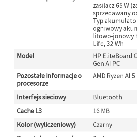
zasilacz 65 W (z
sprzedawany od
Typ akumulator
ogniwowy akum
litowo-jonowy 
Life, 32 Wh
Model
HP EliteBoard 
Gen AI PC
Pozostałe informacje o
AMD Ryzen AI 5
procesorze
Interfejs sieciowy
Bluetooth
Cache L3
16 MB
Kolor (wyliczeniowy)
Czarny