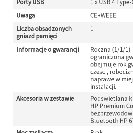
Porty USB
1 x USB 4 Type-
Uwaga
CE+WEEE
Liczba obsadzonych
1
gniazd pamięci
Informacje o gwarancji
Roczna (1/1/1)
ograniczona gw
obejmuje rok g
czesci, robocizn
naprawe w mie
instalacji.
Akcesoria w zestawie
Podswietlana k
HP Premium Co
bezprzewodow
Bluetooth HP 
Moc zasilacza
Brak