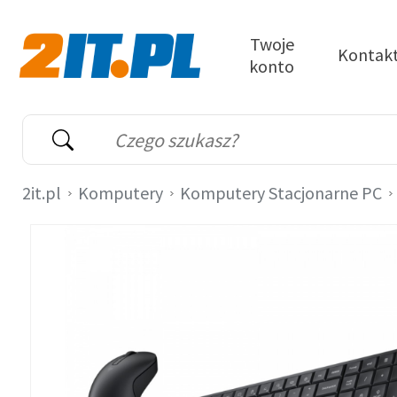
Przejdź do treści
Twoje
Kontak
konto
2it.pl
Wyszukiwarka
Słowo kluczowe
2it.pl
Komputery
Komputery Stacjonarne PC