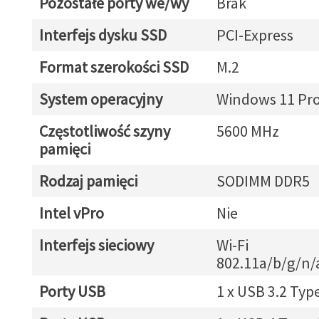
Pozostałe porty we/wy
Brak
Interfejs dysku SSD
PCI-Express
Format szerokości SSD
M.2
System operacyjny
Windows 11 Pr
Częstotliwość szyny
5600 MHz
pamięci
Rodzaj pamięci
SODIMM DDR5
Intel vPro
Nie
Interfejs sieciowy
Wi-Fi
802.11a/b/g/n/
Porty USB
1 x USB 3.2 Typ