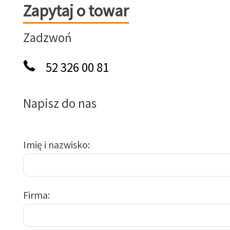
Zapytaj o towar
Zapytaj o towar
Zadzwoń
52 326 00 81
Napisz do nas
Imię i nazwisko
Firma