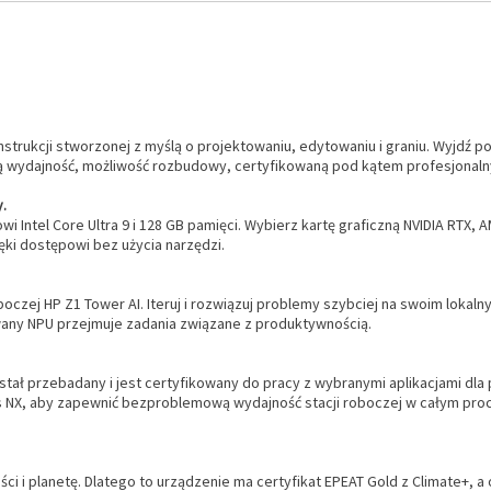
konstrukcji stworzonej z myślą o projektowaniu, edytowaniu i graniu. Wyjd
 wydajność, możliwość rozbudowy, certyfikowaną pod kątem profesjonalnych
.
 Intel Core Ultra 9 i 128 GB pamięci. Wybierz kartę graficzną NVIDIA RTX, 
ęki dostępowi bez użycia narzędzi.
boczej HP Z1 Tower AI. Iteruj i rozwiązuj problemy szybciej na swoim lok
ny NPU przejmuje zadania związane z produktywnością.
tał przebadany i jest certyfikowany do pracy z wybranymi aplikacjami dla
 NX, aby zapewnić bezproblemową wydajność stacji roboczej w całym pro
ci i planetę. Dlatego to urządzenie ma certyfikat EPEAT Gold z Climate+