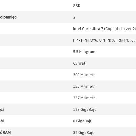
SSD
zd pamięci
2
Intel Core Ultra 7 (Copilot dla ver 2
HP - PPHPD%, UPHPD%, RNHPD%,
5.5 Kilogram
65 Wat
308 Milimetr
155 Milimetr
337 Milimetr
ci
128 GigaBajt
AM
8 GigaBajt
ęć RAM
32 GigaBajt