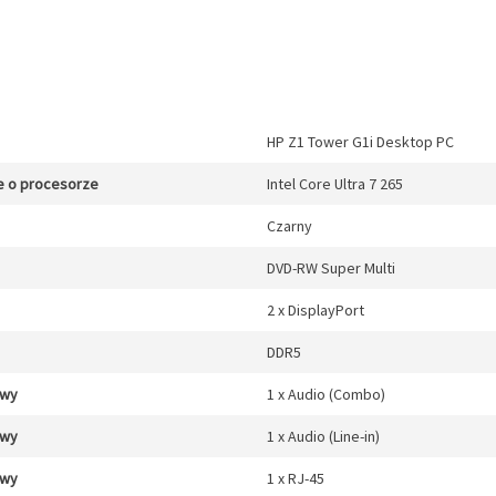
HP Z1 Tower G1i Desktop PC
e o procesorze
Intel Core Ultra 7 265
Czarny
DVD-RW Super Multi
2 x DisplayPort
DDR5
/wy
1 x Audio (Combo)
/wy
1 x Audio (Line-in)
/wy
1 x RJ-45