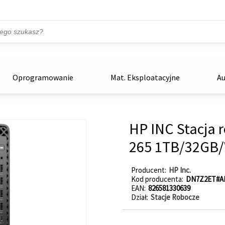
Przejdź do treści
ka
zowe
Oprogramowanie
Mat. Eksploatacyjne
Au
HP INC Stacja 
265 1TB/32GB
Producent
HP Inc.
Kod producenta
DN7Z2ET#A
EAN
826581330639
Dział
Stacje Robocze