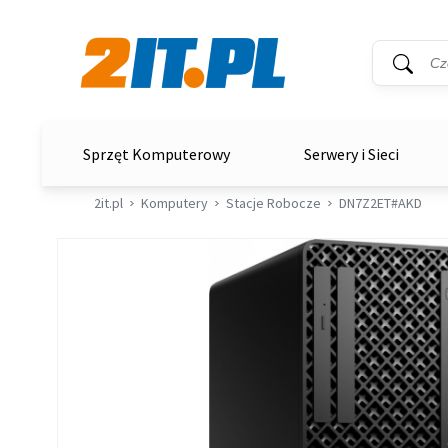
Wyszukiwar
Słowo kluc
2it.pl
Sprzęt Komputerowy
Serwery i Sieci
2it.pl
Komputery
Stacje Robocze
DN7Z2ET#AKD