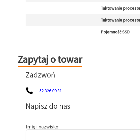
Taktowanie proceso
Taktowanie procesor
Pojemność SSD
Zapytaj o towar
Zapytaj o towar
Zadzwoń
52 326 00 81
Napisz do nas
Imię i nazwisko