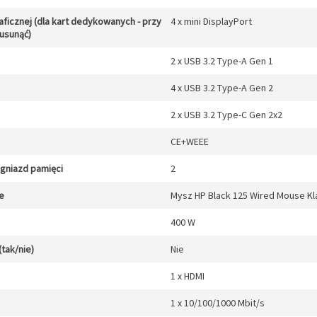
aficznej (dla kart dedykowanych - przy
4 x mini DisplayPort
 usunąć)
2 x USB 3.2 Type-A Gen 1
4 x USB 3.2 Type-A Gen 2
2 x USB 3.2 Type-C Gen 2x2
CE+WEEE
gniazd pamięci
2
e
Mysz HP Black 125 Wired Mouse Kl
400 W
(tak/nie)
Nie
1 x HDMI
1 x 10/100/1000 Mbit/s