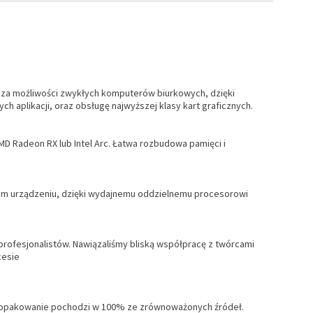
ź poza możliwości zwykłych komputerów biurkowych, dzięki
 aplikacji, oraz obsługę najwyższej klasy kart graficznych.
AMD Radeon RX lub Intel Arc. Łatwa rozbudowa pamięci i
alnym urządzeniu, dzięki wydajnemu oddzielnemu procesorowi
 profesjonalistów. Nawiązaliśmy bliską współpracę z twórcami
cesie
, a opakowanie pochodzi w 100% ze zrównoważonych źródeł.