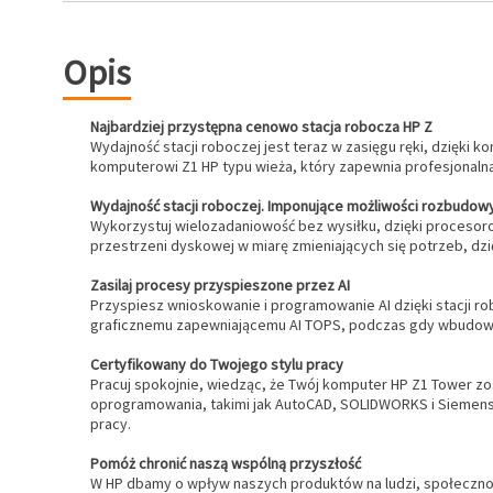
Opis
Najbardziej przystępna cenowo stacja robocza HP Z
Wydajność stacji roboczej jest teraz w zasięgu ręki, dzięki 
komputerowi Z1 HP typu wieża, który zapewnia profesjonalną
Wydajność stacji roboczej. Imponujące możliwości rozbudowy
Wykorzystuj wielozadaniowość bez wysiłku, dzięki procesorowi
przestrzeni dyskowej w miarę zmieniających się potrzeb, dzi
Zasilaj procesy przyspieszone przez AI
Przyspiesz wnioskowanie i programowanie AI dzięki stacji ro
graficznemu zapewniającemu AI TOPS, podczas gdy wbudowa
Certyfikowany do Twojego stylu pracy
Pracuj spokojnie, wiedząc, że Twój komputer HP Z1 Tower zos
oprogramowania, takimi jak AutoCAD, SOLIDWORKS i Siemens
pracy.
Pomóż chronić naszą wspólną przyszłość
W HP dbamy o wpływ naszych produktów na ludzi, społecznoś