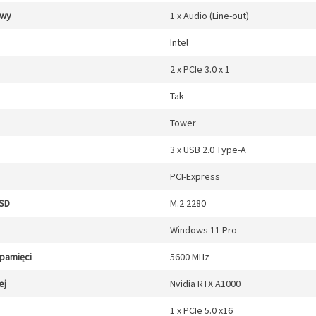
/wy
1 x Audio (Line-out)
Intel
2 x PCIe 3.0 x 1
Tak
Tower
3 x USB 2.0 Type-A
PCI-Express
SSD
M.2 2280
Windows 11 Pro
 pamięci
5600 MHz
ej
Nvidia RTX A1000
1 x PCIe 5.0 x16