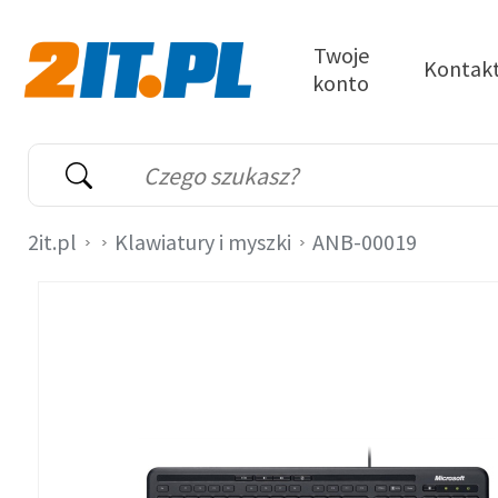
Przejdź do treści
Twoje
Kontak
konto
2it.pl
Wyszukiwarka
Słowo kluczowe
2it.pl
Klawiatury i myszki
ANB-00019