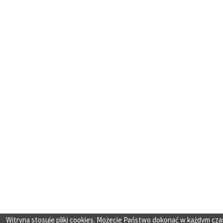
Witryna stosuje pliki cookies. Możecie Państwo dokonać w każdym cza