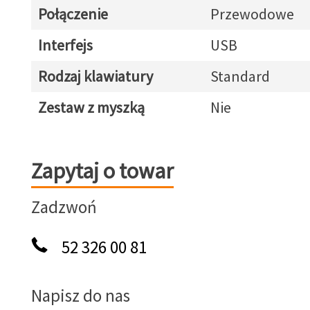
Połączenie
Przewodowe
Interfejs
USB
Rodzaj klawiatury
Standard
Zestaw z myszką
Nie
Zapytaj o towar
Zapytaj o towar
Zadzwoń
52 326 00 81
Napisz do nas