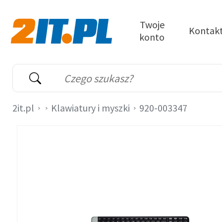
Przejdź do treści
Twoje
Kontak
konto
2it.pl
Wyszukiwarka
Słowo kluczowe
2it.pl
Klawiatury i myszki
920-003347