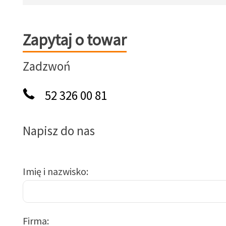
Zapytaj o towar
Zapytaj o towar
Zadzwoń
52 326 00 81
Napisz do nas
Imię i nazwisko
Firma