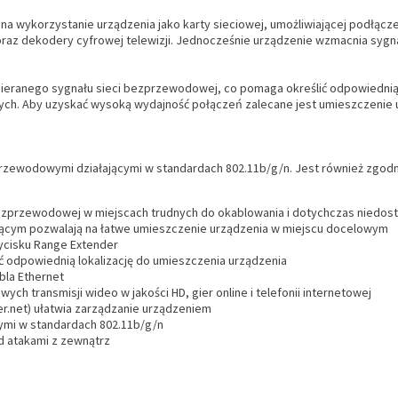
na wykorzystanie urządzenia jako karty sieciowej, umożliwiającej podłą
r oraz dekodery cyfrowej telewizji. Jednocześnie urządzenie wzmacnia syg
ieranego sygnału sieci bezprzewodowej, co pomaga określić odpowiednią l
h. Aby uzyskać wysoką wydajność połączeń zalecane jest umieszczenie urz
rzewodowymi działającymi w standardach 802.11b/g/n. Jest również zgo
bezprzewodowej w miejscach trudnych do okablowania i dotychczas niedos
ającym pozwalają na łatwe umieszczenie urządzenia w miejscu docelowym
cisku Range Extender
ć odpowiednią lokalizację do umieszczenia urządzenia
bla Ethernet
ch transmisji wideo w jakości HD, gier online i telefonii internetowej
r.net) ułatwia zarządzanie urządzeniem
ymi w standardach 802.11b/g/n
 atakami z zewnątrz