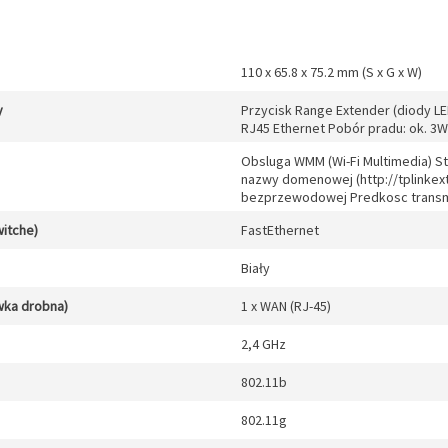
110 x 65.8 x 75.2 mm (S x G x W)
y
Przycisk Range Extender (diody LE
RJ45 Ethernet Pobór pradu: ok. 3W
Obsluga WMM (Wi-Fi Multimedia) S
nazwy domenowej (http://tplinkext
bezprzewodowej Predkosc transmi
witche)
FastEthernet
Biały
wka drobna)
1 x WAN (RJ-45)
2,4 GHz
802.11b
802.11g