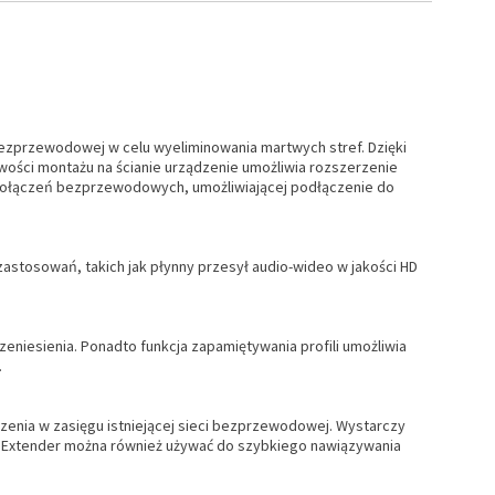
bezprzewodowej w celu wyeliminowania martwych stref. Dzięki
ści montażu na ścianie urządzenie umożliwia rozszerzenie
 połączeń bezprzewodowych, umożliwiającej podłączenie do
tosowań, takich jak płynny przesył audio-wideo w jakości HD
zeniesienia. Ponadto funkcja zapamiętywania profili umożliwia
.
enia w zasięgu istniejącej sieci bezprzewodowej. Wystarczy
ge Extender można również używać do szybkiego nawiązywania