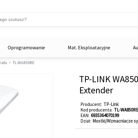
Przejdź do treści
ka
zowe
Oprogramowanie
Mat. Eksploatacyjne
Au
nału
TL-WA850RE
TP-LINK WA850
Extender
Producent
TP-Link
Kod producenta
TL-WA850R
EAN
6935364070199
Dział
Mostki/Wzmacniacze sy