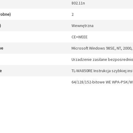
802.11n
drobne)
2
)
Wewnętrzna
CE+WEEE
we
Microsoft Windows 98SE, NT, 2000, 
Urzadzenie zasilane bezposrednio 
e
TL-WA850RE Instrukcja szybkiej inst
64/128/152-bitowe WE WPA-PSK/W