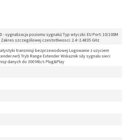
D - sygnalizacja poziomu sygnalu) Typ wtyczki: EU Port: 10/100M
 Zakres szczególowej czestotliwosci: 2.4~2.4835 GHz
tatystyki transmisji bezprzewodowej Logowanie z uzyciem
ender.net) Tryb Range Extender Wskaznik sily sygnalu sieci
sji danych do 300 Mb/s Plug&Play