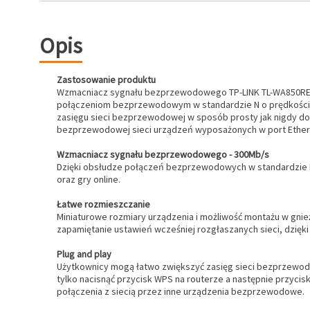
Opis
Zastosowanie produktu
Wzmacniacz sygnału bezprzewodowego TP-LINK TL-WA850RE prz
połączeniom bezprzewodowym w standardzie N o prędkości d
zasięgu sieci bezprzewodowej w sposób prosty jak nigdy do
bezprzewodowej sieci urządzeń wyposażonych w port Ether
Wzmacniacz sygnału bezprzewodowego - 300Mb/s
Dzięki obsłudze połączeń bezprzewodowych w standardzie N 
oraz gry online.
Łatwe rozmieszczanie
Miniaturowe rozmiary urządzenia i możliwość montażu w gnieź
zapamiętanie ustawień wcześniej rozgłaszanych sieci, dzięk
Plug and play
Użytkownicy mogą łatwo zwiększyć zasięg sieci bezprzewodo
tylko nacisnąć przycisk WPS na routerze a następnie przyci
połączenia z siecią przez inne urządzenia bezprzewodowe.