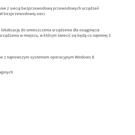
czenie z siecią bezprzewodową przewodowych urządzeń
nał bezprzewodowej sieci.
okalizację do umieszczenia urządzenia dla osiągnięcia
ądzenia w miejscu, w którym świecić się będą co najmniej 3
dne z najnowszym systemem operacyjnym Windows 8.
tępnych