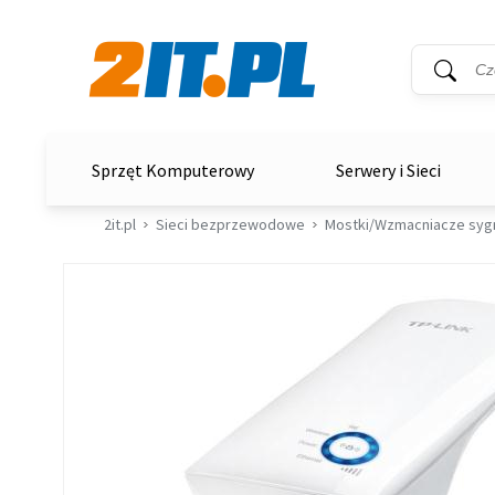
Wyszukiwar
Słowo kluc
2it.pl
Sprzęt Komputerowy
Serwery i Sieci
2it.pl
Sieci bezprzewodowe
Mostki/Wzmacniacze syg