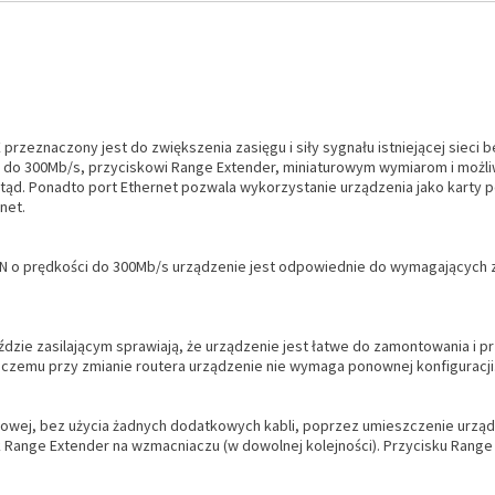
eznaczony jest do zwiększenia zasięgu i siły sygnału istniejącej sieci 
o 300Mb/s, przyciskowi Range Extender, miniaturowym wymiarom i możliwo
tąd. Ponadto port Ethernet pozwala wykorzystanie urządzenia jako karty
net.
o prędkości do 300Mb/s urządzenie jest odpowiednie do wymagających zas
dzie zasilającym sprawiają, że urządzenie jest łatwe do zamontowania i pr
i czemu przy zmianie routera urządzenie nie wymaga ponownej konfiguracji
wej, bez użycia żadnych dodatkowych kabli, poprzez umieszczenie urządz
sk Range Extender na wzmacniaczu (w dowolnej kolejności). Przycisku Ran