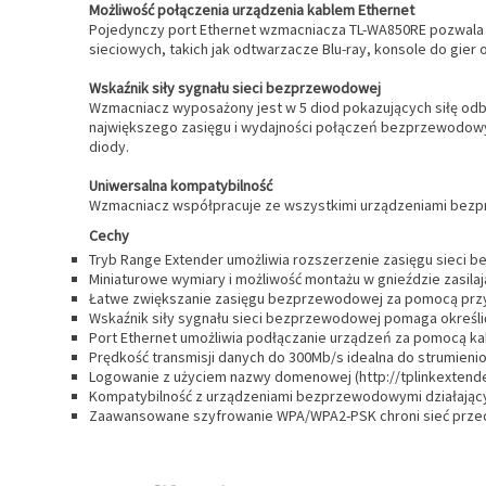
Możliwość połączenia urządzenia kablem Ethernet
Pojedynczy port Ethernet wzmacniacza TL-WA850RE pozwala 
sieciowych, takich jak odtwarzacze Blu-ray, konsole do gie
Wskaźnik siły sygnału sieci bezprzewodowej
Wzmacniacz wyposażony jest w 5 diod pokazujących siłę odb
największego zasięgu i wydajności połączeń bezprzewodowyc
diody.
Uniwersalna kompatybilność
Wzmacniacz współpracuje ze wszystkimi urządzeniami bezp
Cechy
Tryb Range Extender umożliwia rozszerzenie zasięgu sieci 
Miniaturowe wymiary i możliwość montażu w gnieździe zasil
Łatwe zwiększanie zasięgu bezprzewodowej za pomocą przy
Wskaźnik siły sygnału sieci bezprzewodowej pomaga określi
Port Ethernet umożliwia podłączanie urządzeń za pomocą ka
Prędkość transmisji danych do 300Mb/s idealna do strumieniowy
Logowanie z użyciem nazwy domenowej (http://tplinkextende
Kompatybilność z urządzeniami bezprzewodowymi działając
Zaawansowane szyfrowanie WPA/WPA2-PSK chroni sieć przed