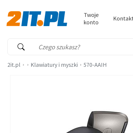
Przejdź do treści
Twoje
Kontak
konto
2it.pl
Wyszukiwarka
Słowo kluczowe
2it.pl
Klawiatury i myszki
570-AAIH