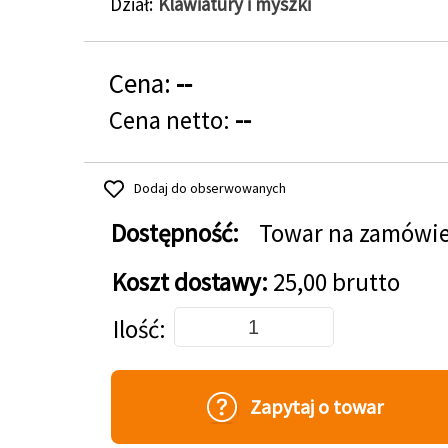
Dział
Klawiatury i myszki
Cena:
--
Cena netto:
--
Dodaj do obserwowanych
Dostępność:
Towar na zamówi
Koszt dostawy:
25,00 brutto
Dodaj do koszyka
Ilość
Zapytaj o towar