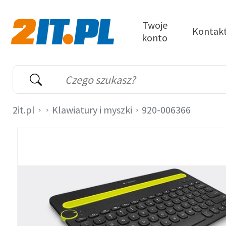
Przejdź do treści
Twoje
Kontak
konto
2it.pl
Wyszukiwarka
Słowo kluczowe
2it.pl
Klawiatury i myszki
920-006366