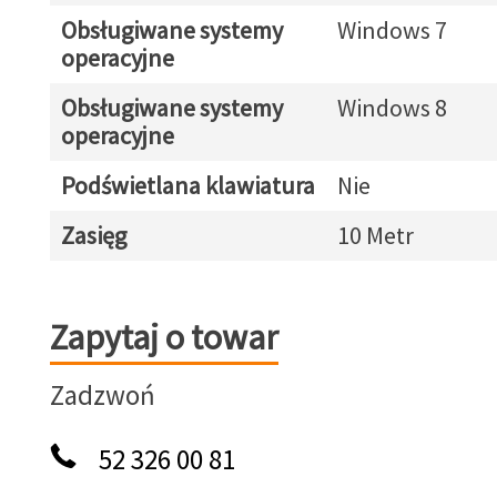
Obsługiwane systemy
Windows 7
operacyjne
Obsługiwane systemy
Windows 8
operacyjne
Podświetlana klawiatura
Nie
Zasięg
10 Metr
Zapytaj o towar
Zapytaj o towar
Zadzwoń
52 326 00 81