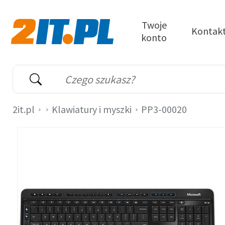
Przejdź do treści
Twoje
Kontak
konto
2it.pl
Wyszukiwarka
Słowo kluczowe
2it.pl
Klawiatury i myszki
PP3-00020