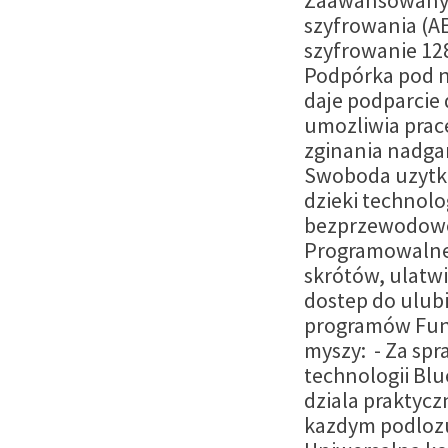
Zaawansowany
szyfrowania (AE
szyfrowanie 12
Podpórka pod n
daje podparcie 
umozliwia prac
zginania nadga
Swoboda uzytk
dzieki technolo
bezprzewodowe
Programowalne
skrótów, ulatwi
dostep do ulub
programów Fun
myszy: - Za sp
technologii Blu
dziala praktycz
kazdym podlozu