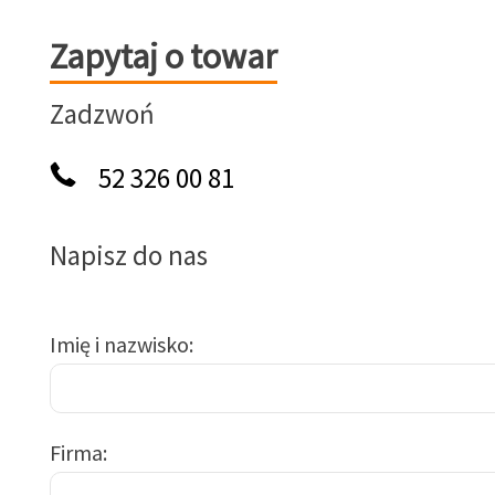
Zapytaj o towar
Zapytaj o towar
Zadzwoń
52 326 00 81
Napisz do nas
Imię i nazwisko
Firma