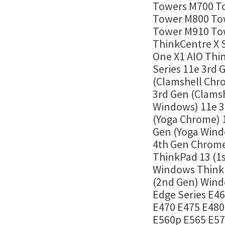
Towers M700 T
Tower M800 To
Tower M910 To
ThinkCentre X Se
One X1 AIO Thi
Series 11e 3rd 
(Clamshell Chr
3rd Gen (Clams
Windows) 11e 3
(Yoga Chrome) 
Gen (Yoga Wind
4th Gen Chrome
ThinkPad 13 (1s
Windows Think
(2nd Gen) Wind
Edge Series E4
E470 E475 E480
E560p E565 E57