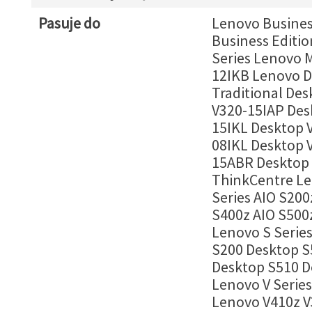
Pasuje do
Lenovo Busines
Business Editio
Series Lenovo M
12IKB Lenovo D
Traditional Des
V320-15IAP Des
15IKL Desktop 
08IKL Desktop 
15ABR Desktop
ThinkCentre Le
Series AIO S200
S400z AIO S500
Lenovo S Serie
S200 Desktop S
Desktop S510 D
Lenovo V Series
Lenovo V410z V