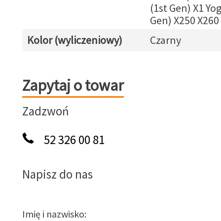
(1st Gen) X1 Yo
Gen) X250 X260
Kolor (wyliczeniowy)
Czarny
Zapytaj o towar
Zapytaj o towar
Zadzwoń
52 326 00 81
Napisz do nas
Imię i nazwisko