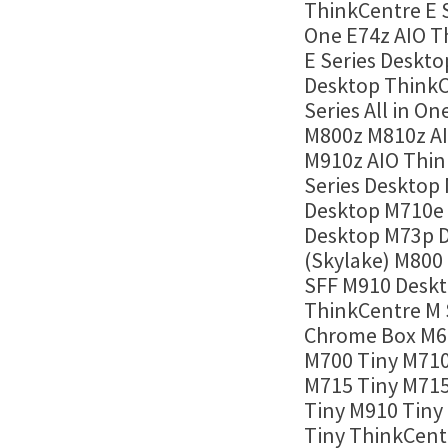
ThinkCentre E Se
One E74z AIO T
E Series Deskto
Desktop Think
Series All in O
M800z M810z A
M910z AIO Thin
Series Desktop
Desktop M710e
Desktop M73p 
(Skylake) M800
SFF M910 Desk
ThinkCentre M 
Chrome Box M6
M700 Tiny M710
M715 Tiny M71
Tiny M910 Tiny
Tiny ThinkCent