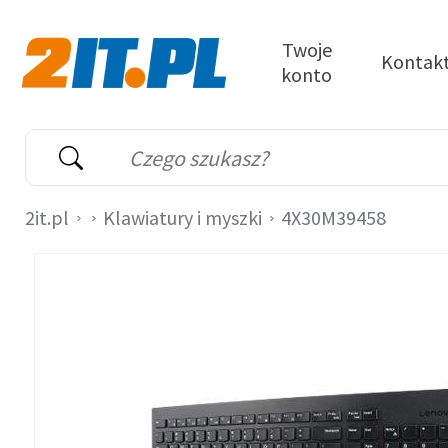
Przejdź do treści
Twoje
Kontak
konto
2it.pl
Wyszukiwarka
Słowo kluczowe
2it.pl
Klawiatury i myszki
4X30M39458