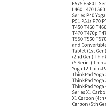
E575 E580 L Ser
L460 L470 L560
Series P40 Yoga
P51 P51s P70 P7
T450 T460 T46
T470 T470p T47
T550 T560 T570
and Convertibl
Tablet (1st Gen
(2nd Gen) Thin
(S Series) Thin
Yoga 12 ThinkP
ThinkPad Yoga 
ThinkPad Yoga 
ThinkPad Yoga 
Series X1 Carbo
X1 Carbon (4th 
Carbon (5th Gen