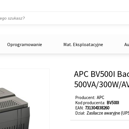
Przejdź do treści
ka
zowe
Oprogramowanie
Mat. Eksploatacyjne
Au
APC BV500I Ba
500VA/300W/AV
Producent
APC
Kod producenta
BV500I
EAN
731304338260
Dział
Zasilacze awaryjne (UP