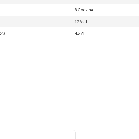
8 Godzina
12 Volt
ora
4.5 Ah