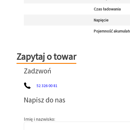
Czas ładowania
Napięcie
Pojemność akumulat
Zapytaj o towar
Zapytaj o towar
Zadzwoń
52 326 00 81
Napisz do nas
Imię i nazwisko