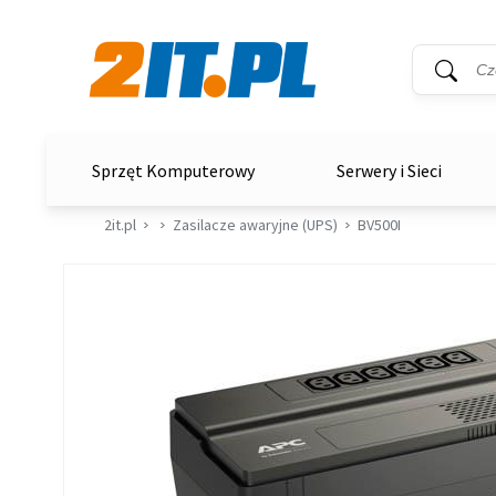
Wyszukiwar
Słowo kluc
2it.pl
Sprzęt Komputerowy
Serwery i Sieci
2it.pl
Zasilacze awaryjne (UPS)
BV500I