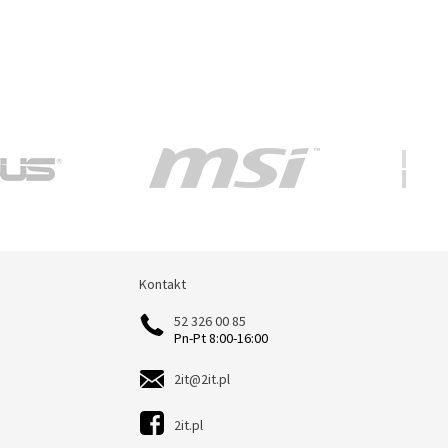
Kontakt
Kontakt
52 326 00 85
Pn-Pt 8:00-16:00
2it@2it.pl
2it.pl