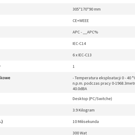
305*170*90 mm
CE+WEEE
APC - __APC%
IEC-C14
6 x IEC-C13
w
1
skowe
- Temperatura eksploatacji 0 - 40
n.p.m. podczas pracy 0-1968.3metr
40.0dBA
Desktop (PC/Switche)
3.9 Kilogram
.)
10 Milisekunda
300 Wat