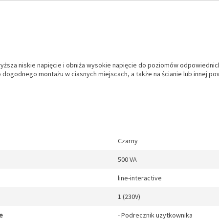
yższa niskie napięcie i obniża wysokie napięcie do poziomów odpowiednich
 dogodnego montażu w ciasnych miejscach, a także na ścianie lub innej pow
Czarny
500 VA
line-interactive
1 (230V)
e
- Podrecznik uzytkownika