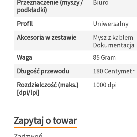
Przeznaczenie (myszy /
Biuro
podkładki)
Profil
Uniwersalny
Akcesoria w zestawie
Mysz z kablem
Dokumentacja
Waga
85 Gram
Długość przewodu
180 Centymetr
Rozdzielczość (maks.)
1000 dpi
[dpi/lpi]
Zapytaj o towar
Zapytaj o towar
Zadzwoń