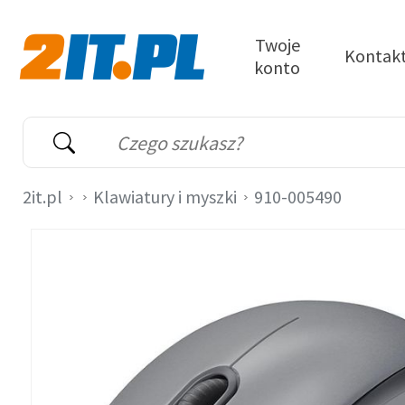
Przejdź do treści
Twoje
Kontak
konto
2it.pl
Wyszukiwarka
Słowo kluczowe
2it.pl
Klawiatury i myszki
910-005490