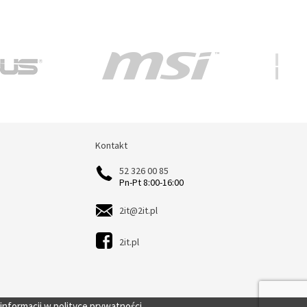
Kontakt
Kontakt
52 326 00 85
Pn-Pt 8:00-16:00
2it@2it.pl
2it.pl
 informacji w
polityce prywatności.