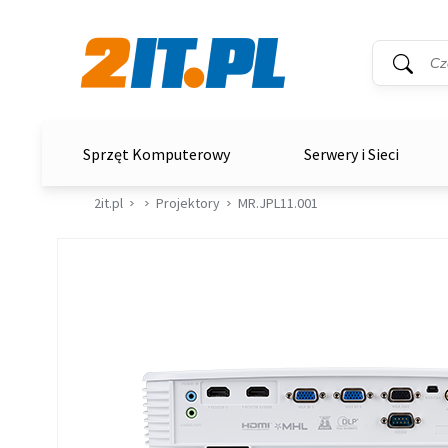
Wyszukiwar
Słowo kluc
2it.pl
Sprzęt Komputerowy
Serwery i Sieci
2it.pl
Projektory
MR.JPL11.001