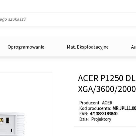
Przejdź do treści
ka
zowe
Oprogramowanie
Mat. Eksploatacyjne
Au
ACER P1250 D
XGA/3600/2000
Producent
ACER
Kod producenta
MR.JPL11.00
EAN
4713883183840
Dział
Projektory