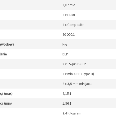
1,07 mld
2 x HDMI
1 x Composite
20 000:1
zewodowa
Nie
lania
DLP
3 x 15-pin D-Sub
1 x mini USB (Type B)
2 x 3,5 mm minijack
ji (max)
2,15:1
ji (min)
1,96:1
2.4 Kilogram