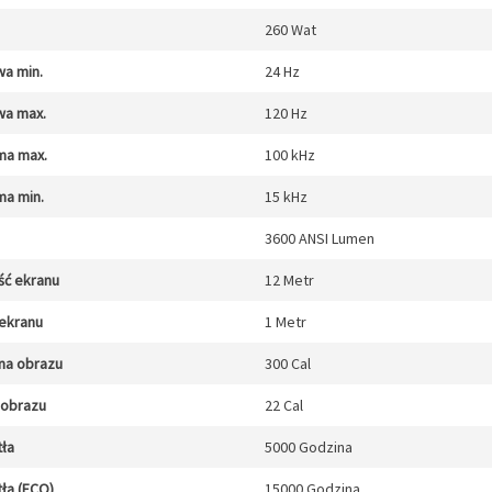
260 Wat
wa min.
24 Hz
wa max.
120 Hz
ma max.
100 kHz
ma min.
15 kHz
3600 ANSI Lumen
ść ekranu
12 Metr
 ekranu
1 Metr
na obrazu
300 Cal
 obrazu
22 Cal
tła
5000 Godzina
tła (ECO)
15000 Godzina