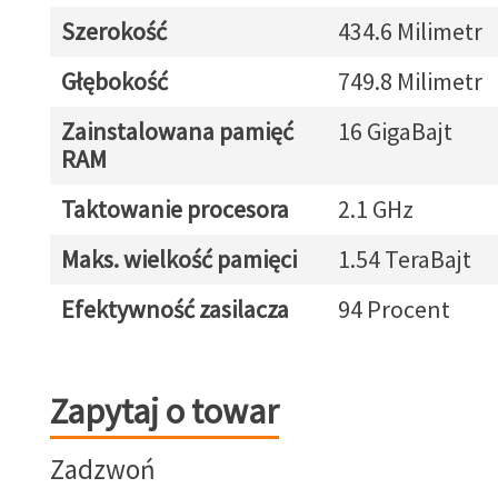
Szerokość
434.6 Milimetr
Głębokość
749.8 Milimetr
Zainstalowana pamięć
16 GigaBajt
RAM
Taktowanie procesora
2.1 GHz
Maks. wielkość pamięci
1.54 TeraBajt
Efektywność zasilacza
94 Procent
Zapytaj o towar
Zapytaj o towar
Zadzwoń