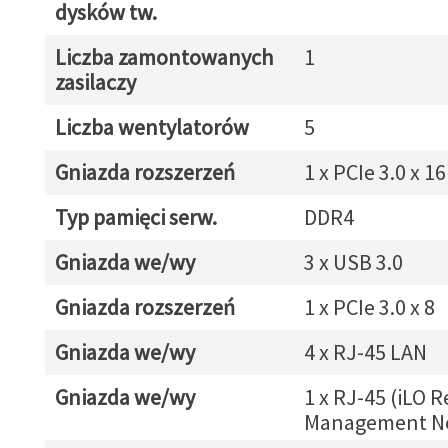
dysków tw.
Liczba zamontowanych
1
zasilaczy
Liczba wentylatorów
5
Gniazda rozszerzeń
1 x PCIe 3.0 x 16
Typ pamięci serw.
DDR4
Gniazda we/wy
3 x USB 3.0
Gniazda rozszerzeń
1 x PCIe 3.0 x 8
Gniazda we/wy
4 x RJ-45 LAN
Gniazda we/wy
1 x RJ-45 (iLO 
Management N