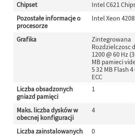
Chipset
Intel C621 Chip
Pozostałe informacje o
Intel Xeon 4208
procesorze
Grafika
Zintegrowana
Rozdzielczosc d
1200 @ 60 Hz (3
MB pamieci vid
5 32 MB Flash 4
ECC
Liczba obsadzonych
1
gniazd pamięci
Maks. liczba dysków w
4
obecnej konfiguracji
Liczba zainstalowanych
0