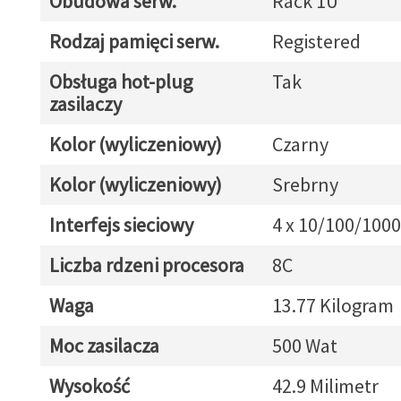
Obudowa serw.
Rack 1U
Rodzaj pamięci serw.
Registered
Obsługa hot-plug
Tak
zasilaczy
Kolor (wyliczeniowy)
Czarny
Kolor (wyliczeniowy)
Srebrny
Interfejs sieciowy
4 x 10/100/1000
Liczba rdzeni procesora
8C
Waga
13.77 Kilogram
Moc zasilacza
500 Wat
Wysokość
42.9 Milimetr