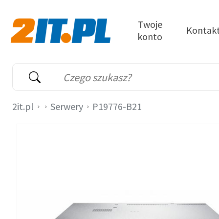
Przejdź do treści
Twoje
Kontak
konto
2it.pl
Wyszukiwarka
Słowo kluczowe
2it.pl
Serwery
P19776-B21