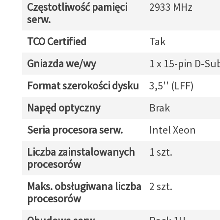
Częstotliwość pamięci
2933 MHz
serw.
TCO Certified
Tak
Gniazda we/wy
1 x 15-pin D-Su
Format szerokości dysku
3,5'' (LFF)
Napęd optyczny
Brak
Seria procesora serw.
Intel Xeon
Liczba zainstalowanych
1 szt.
procesorów
Maks. obsługiwana liczba
2 szt.
procesorów