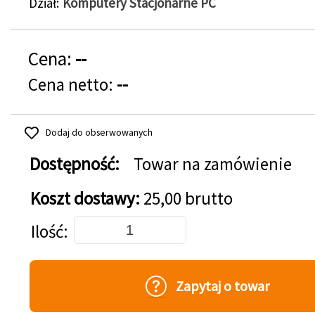
Dział
Komputery Stacjonarne PC
Cena:
--
Cena netto:
--
Dodaj do obserwowanych
Dostępność:
Towar na zamówienie
Koszt dostawy:
25,00 brutto
Dodaj do koszyka
Ilość
Zapytaj o towar