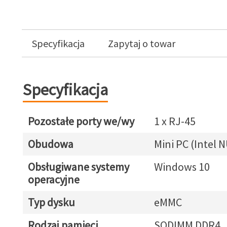
Specyfikacja
Zapytaj o towar
Specyfikacja
Pozostałe porty we/wy
1 x RJ-45
Obudowa
Mini PC (Intel N
Obsługiwane systemy
Windows 10
operacyjne
Typ dysku
eMMC
Rodzaj pamięci
SODIMM DDR4