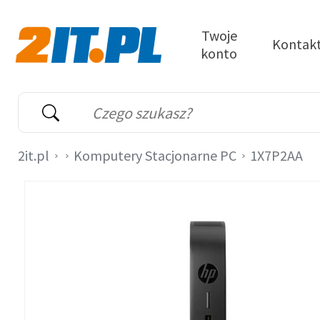
Przejdź do treści
Twoje
Kontak
konto
2it.pl
Wyszukiwarka
Słowo kluczowe
2it.pl
Komputery Stacjonarne PC
1X7P2AA