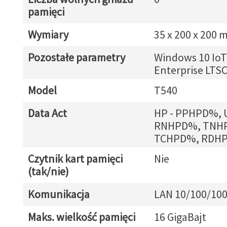
pamięci
Wymiary
35 x 200 x 200
Pozostałe parametry
Windows 10 IoT
Enterprise LTS
Model
T540
Data Act
HP - PPHPD%,
RNHPD%, TNH
TCHPD%, RDH
Czytnik kart pamięci
Nie
(tak/nie)
Komunikacja
LAN 10/100/10
Maks. wielkość pamięci
16 GigaBajt