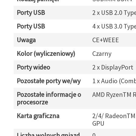
Porty USB
2 x USB 2.0 Typ
Porty USB
4 x USB 3.0 Typ
Uwaga
CE+WEEE
Kolor (wyliczeniowy)
Czarny
Porty wideo
2 x DisplayPort
Pozostałe porty we/wy
1 x Audio (Com
Pozostałe informacje o
AMD RyzenTM 
procesorze
Karta graficzna
2/4/ RadeonTM 
GPU
Liczba wolnych gniazd
0