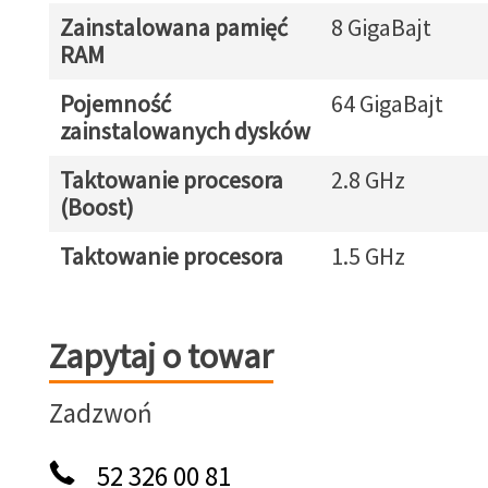
Zainstalowana pamięć
8 GigaBajt
RAM
Pojemność
64 GigaBajt
zainstalowanych dysków
Taktowanie procesora
2.8 GHz
(Boost)
Taktowanie procesora
1.5 GHz
Zapytaj o towar
Zapytaj o towar
Zadzwoń
52 326 00 81