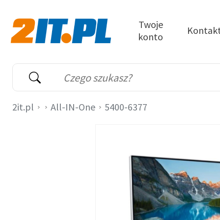
Przejdź do treści
Twoje
Kontak
konto
2it.pl
Wyszukiwarka
Słowo kluczowe
2it.pl
All-IN-One
5400-6377