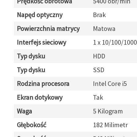
Prędkość obrotowa
5400 obr/min
Napęd optyczny
Brak
Powierzchnia matrycy
Matowa
Interfejs sieciowy
1 x 10/100/1000
Typ dysku
HDD
Typ dysku
SSD
Rodzina procesora
Intel Core i5
Ekran dotykowy
Tak
Waga
5 Kilogram
Głębokość
182 Milimetr