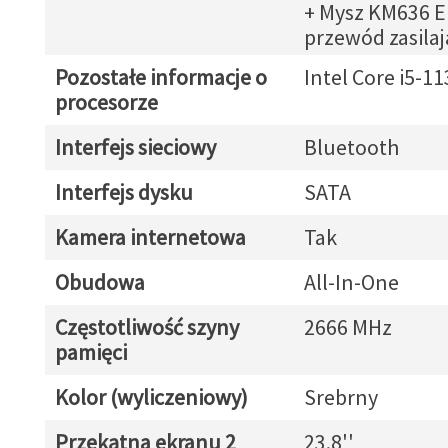
+ Mysz KM636 E
przewód zasilaj
Pozostałe informacje o
Intel Core i5-1
procesorze
Interfejs sieciowy
Bluetooth
Interfejs dysku
SATA
Kamera internetowa
Tak
Obudowa
All-In-One
Częstotliwość szyny
2666 MHz
pamięci
Kolor (wyliczeniowy)
Srebrny
Przekątna ekranu 2
23.8''