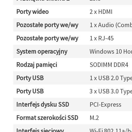
Porty wideo
2 x HDMI
Pozostałe porty we/wy
1 x Audio (Com
Pozostałe porty we/wy
1 x RJ-45
System operacyjny
Windows 10 Hom
Rodzaj pamięci
SODIMM DDR4
Porty USB
1 x USB 2.0 Typ
Porty USB
3 x USB 3.0 Typ
Interfejs dysku SSD
PCI-Express
Format szerokości SSD
M.2
Interfejs sieciowy
Wi-Fi 802.11a/b