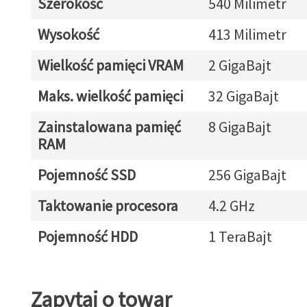
Szerokość
540 Milimetr
Wysokość
413 Milimetr
Wielkość pamięci VRAM
2 GigaBajt
Maks. wielkość pamięci
32 GigaBajt
Zainstalowana pamięć
8 GigaBajt
RAM
Pojemność SSD
256 GigaBajt
Taktowanie procesora
4.2 GHz
Pojemność HDD
1 TeraBajt
Zapytaj o towar
Zapytaj o towar