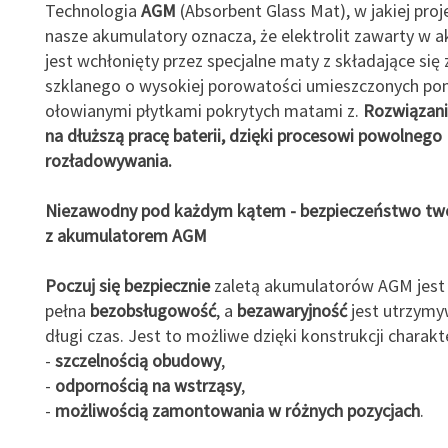
Technologia
AGM
(Absorbent Glass Mat), w jakiej pro
nasze akumulatory oznacza, że elektrolit zawarty w 
jest wchłonięty przez specjalne maty z składające się
szklanego o wysokiej porowatości umieszczonych po
ołowianymi płytkami pokrytych matami z.
Rozwiązani
na dłuższą pracę baterii, dzięki procesowi powolnego
rozładowywania.
Niezawodny pod każdym kątem - bezpieczeństwo two
z akumulatorem AGM
Poczuj się bezpiecznie
zaletą akumulatorów AGM jest 
pełna
bezobsługowość
, a
bezawaryjność
jest utrzymy
długi czas. Jest to możliwe dzięki konstrukcji charakte
-
szczelnością obudowy
,
-
odpornością na wstrząsy
,
-
możliwością zamontowania w różnych pozycjach
.