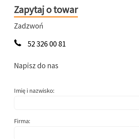
Zapytaj o towar
Zapytaj o towar
Zadzwoń
52 326 00 81
Napisz do nas
Imię i nazwisko
Firma