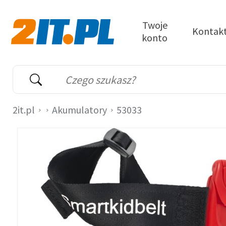
Przejdź do treści
Twoje
Kontak
konto
2it.pl
Wyszukiwarka
Słowo kluczowe
2it.pl
Akumulatory
53033