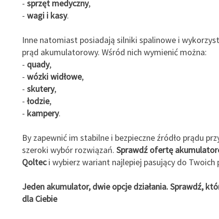
-
sprzęt medyczny
,
-
wagi i kasy
.
Inne natomiast posiadają silniki spalinowe i wykorzyst
prąd akumulatorowy. Wśród nich wymienić można:
-
quady
,
-
wózki widłowe
,
-
skutery
,
-
łodzie
,
-
kampery
.
By zapewnić im stabilne i bezpieczne źródło prądu p
szeroki wybór rozwiązań.
Sprawdź ofertę akumulato
Qoltec
i wybierz wariant najlepiej pasujący do Twoich 
Jeden akumulator, dwie opcje działania. Sprawdź, któr
dla Ciebie