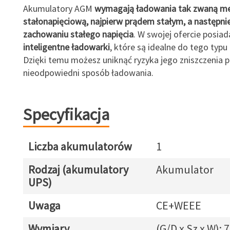
Akumulatory AGM
wymagają ładowania tak zwaną m
stałonapięciową, najpierw prądem stałym, a następnie
zachowaniu stałego napięcia
. W swojej ofercie posia
inteligentne ładowarki
, które są idealne do tego typ
Dzięki temu możesz uniknąć ryzyka jego zniszczenia 
nieodpowiedni sposób ładowania.
Specyfikacja
Liczba akumulatorów
1
Rodzaj (akumulatory
Akumulator
UPS)
Uwaga
CE+WEEE
Wymiary
(G/D x Sz x W): 7