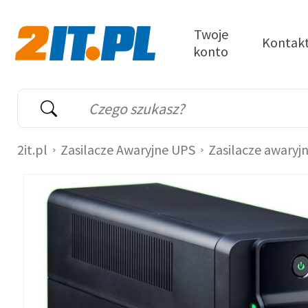
Przejdź do treści
Twoje
Kontak
konto
2it.pl
Wyszukiwarka
Słowo kluczowe
2it.pl
Zasilacze Awaryjne UPS
Zasilacze awaryj