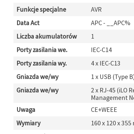
Funkcje specjalne
AVR
Data Act
APC - __APC%
Liczba akumulatorów
1
Porty zasilania we.
IEC-C14
Porty zasilania wy.
4 x IEC-C13
Gniazda we/wy
1 x USB (Type B
Gniazda we/wy
2 x RJ-45 (iLO 
Management N
Uwaga
CE+WEEE
Wymiary
160 x 120 x 35