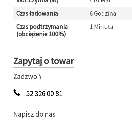
Moc czynna (W)
410 Wat
Czas ładowania
6 Godzina
Czas podtrzymania
1 Minuta
(obciążenie 100%)
Zapytaj o towar
Zapytaj o towar
Zadzwoń
52 326 00 81
Napisz do nas