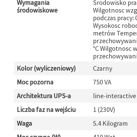
Wymagania
Srodowisko pracy
środowiskowe
Wilgotnosc wz
podczas pracy: 
Wysokosc roboc
metrów Temper
przechowywania
°C Wilgotnosc 
przechowywani
Kolor (wyliczeniowy)
Czarny
Moc pozorna
750 VA
Architektura UPS-a
line-interactive
Liczba faz na wejściu
1 (230V)
Waga
5.4 Kilogram