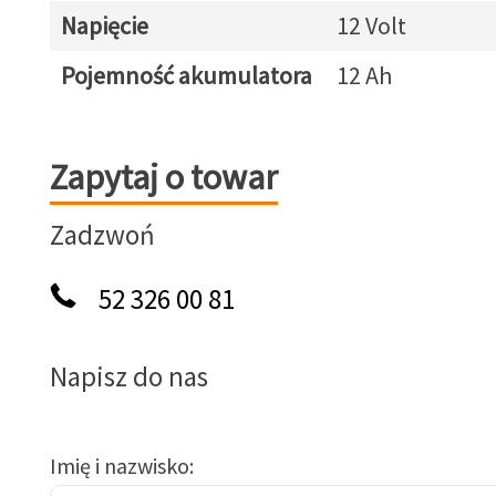
Napięcie
12 Volt
Pojemność akumulatora
12 Ah
Zapytaj o towar
Zapytaj o towar
Zadzwoń
52 326 00 81
Napisz do nas
Imię i nazwisko