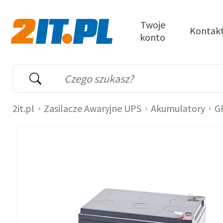
Przejdź do treści
Twoje
Kontak
konto
2it.pl
Wyszukiwarka
Słowo kluczowe
2it.pl
Zasilacze Awaryjne UPS
Akumulatory
G